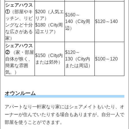
シェアハウス
①
（部屋やキ
$200（人気エ
$160～
ッチン、リビ
リア）
140（City周
$120～140
ングなど十分
$180（City周
辺）
な広さがある
辺エリア）
家）
シェアハウス
②
（家・部屋
$120～
$150（City内
自体が狭く、
130（City内
$100～120
または郊外）
簡素な雰囲
または周辺）
気。）
オウンルーム
アパートなり一軒家なり家にはシェアメイトもいたり、オ
ーナーが住んでいたりする場合もありますが、自分一人で
部屋を使うことができます。