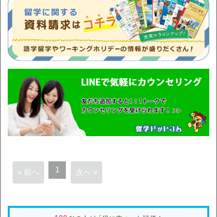
1
« 前へ
次へ »