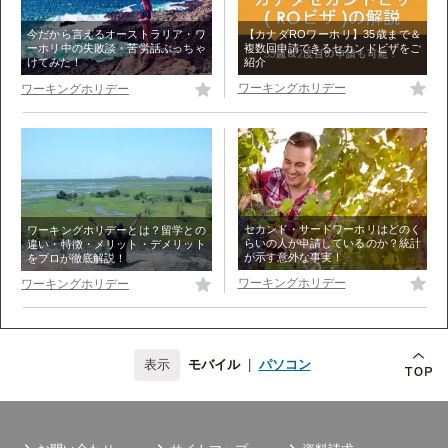
【カナダROワーホリ】35歳まで＆
今だから言えるオーストラリア・ワ
複数回申請できるセカンドビザをご
ーホリ中の失敗談・苦労話ぶっちゃ
紹介
けてみた！
ワーキングホリデー
ワーキングホリデー
セカンド・サードワーホリはどのく
ワーキングホリデーとは？留学との
らいの人が申請しているのか？統計
違い・特徴・メリット・デメリット
が示す意外な事実！
をプロが徹底解説！
ワーキングホリデー
ワーキングホリデー
モバイル
|
パソコン