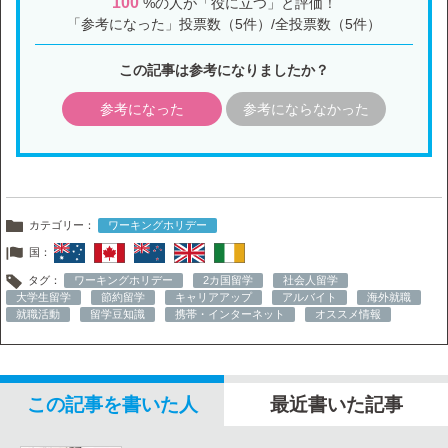
100
%の人が「役に立つ」と評価！
「参考になった」投票数（5件）/全投票数（5件）
この記事は参考になりましたか？
参考になった
参考にならなかった
カテゴリー：
ワーキングホリデー
国：
タグ：
ワーキングホリデー
2カ国留学
社会人留学
大学生留学
節約留学
キャリアアップ
アルバイト
海外就職
就職活動
留学豆知識
携帯・インターネット
オススメ情報
この記事を書いた人
最近書いた記事