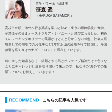
留学・ワーホリ経験者
笹森 遥
（HARUKA SASAMORI）
高校生の頃、海外へ行き英語を学ぶと決めて東京の服飾学校に進学、
卒業後そのままオーストラリア・シドニーへと飛び立ちました。初め
てのワーキングホリデーで英語がほとんど分からない状態、社会人経
験無しでの現地でのお仕事など1年間沢山の経験を得て帰国し、帰国
後鬱を経て今はカナダ・トロントに滞在しています。
特に大した知識もなく、笑顔とやる気とポジティブ精神だけで色々な
ことにチャレンジし道を切り開いて来たので、私なりの"海外での生
活"についてお伝えしていきます！
こちらの記事も人気です