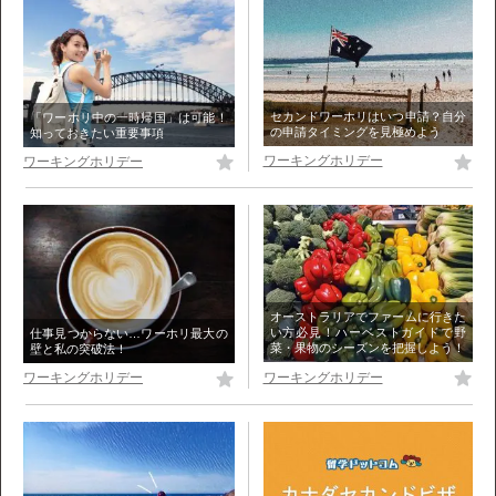
セカンドワーホリはいつ申請？自分
「ワーホリ中の一時帰国」は可能！
の申請タイミングを見極めよう
知っておきたい重要事項
ワーキングホリデー
ワーキングホリデー
オーストラリアでファームに行きた
い方必見！ハーベストガイドで野
仕事見つからない…ワーホリ最大の
菜・果物のシーズンを把握しよう！
壁と私の突破法！
ワーキングホリデー
ワーキングホリデー