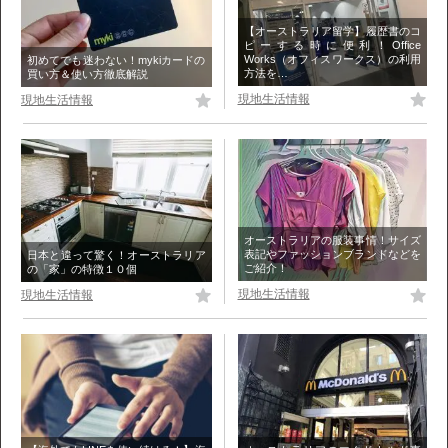
【オーストラリア留学】履歴書のコ
ピーする時に便利！Office
Works（オフィスワークス）の利用
初めてでも迷わない！mykiカードの
方法を…
買い方＆使い方徹底解説
現地生活情報
現地生活情報
オーストラリアの服装事情！サイズ
表記やファッションブランドなどを
日本と違って驚く！オーストラリア
ご紹介！
の「家」の特徴１０個
現地生活情報
現地生活情報