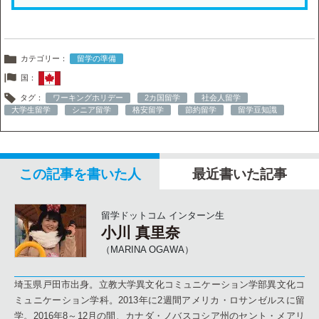
カテゴリー：
留学の準備
国：
タグ：
ワーキングホリデー
2カ国留学
社会人留学
大学生留学
シニア留学
格安留学
節約留学
留学豆知識
この記事を書いた人
最近書いた記事
留学ドットコム インターン生
小川 真里奈
（MARINA OGAWA）
埼玉県戸田市出身。立教大学異文化コミュニケーション学部異文化コ
ミュニケーション学科。2013年に2週間アメリカ・ロサンゼルスに留
学。2016年8～12月の間、カナダ・ノバスコシア州のセント・メアリ