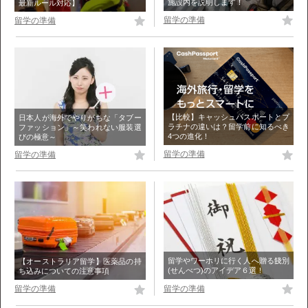
施設内を説明します！
最新ルール対応】
留学の準備
留学の準備
【比較】キャッシュパスポートとプ
日本人が海外でやりがちな「タブー
ラチナの違いは？留学前に知るべき
ファッション」～笑われない服装選
4つの進化！
びの極意～
留学の準備
留学の準備
留学やワーホリに行く人へ贈る餞別
【オーストラリア留学】医薬品の持
(せんべつ)のアイデア６選！
ち込みについての注意事項
留学の準備
留学の準備