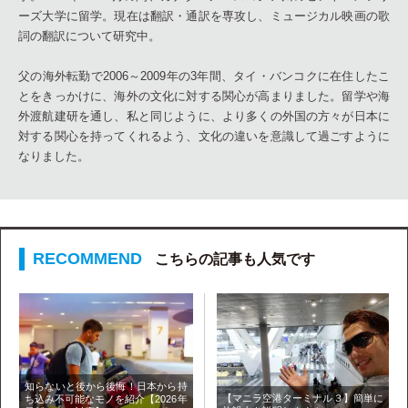
ーズ大学に留学。現在は翻訳・通訳を専攻し、ミュージカル映画の歌
詞の翻訳について研究中。
父の海外転勤で2006～2009年の3年間、タイ・バンコクに在住したこ
とをきっかけに、海外の文化に対する関心が高まりました。留学や海
外渡航建研を通し、私と同じように、より多くの外国の方々が日本に
対する関心を持ってくれるよう、文化の違いを意識して過ごすように
なりました。
こちらの記事も人気です
知らないと後から後悔！日本から持
【マニラ空港ターミナル３】簡単に
ち込み不可能なモノを紹介【2026年