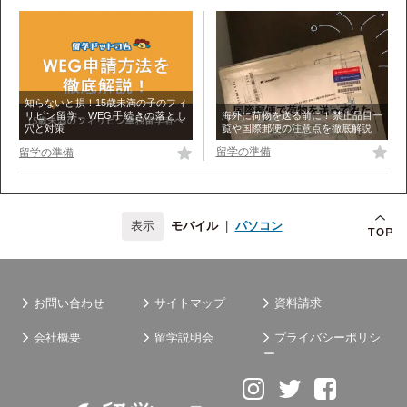
知らないと損！15歳未満の子のフィ
海外に荷物を送る前に！禁止品目一
リピン留学、WEG手続きの落とし
覧や国際郵便の注意点を徹底解説
穴と対策
留学の準備
留学の準備
モバイル
|
パソコン
お問い合わせ
サイトマップ
資料請求
会社概要
留学説明会
プライバシーポリシ
ー