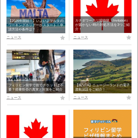
カナダワーホリ招待状（Invitation）
【2026年開始！】いよいよマルタの
が届かない時の対処方法を3つご紹
ワーキングホリデーがスタート！申
介！
請方法や条件は？
ニュース
ニュース
【NZeTA】ニュージーランドの電子
フィリピン留学で捨てチケットは不
渡航認証をご紹介！
要？搭乗拒否の真実と対策をご紹介
ニュース
ニュース