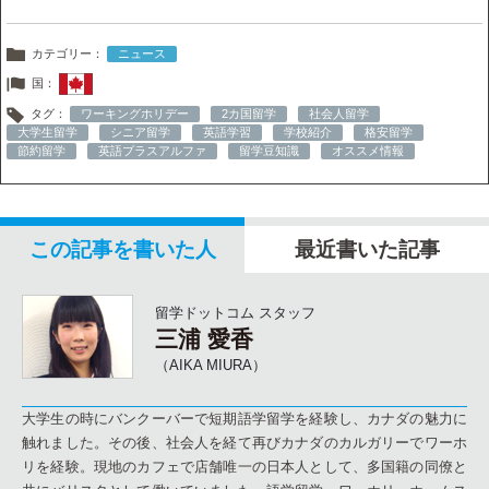
カテゴリー：
ニュース
国：
タグ：
ワーキングホリデー
2カ国留学
社会人留学
大学生留学
シニア留学
英語学習
学校紹介
格安留学
節約留学
英語プラスアルファ
留学豆知識
オススメ情報
この記事を書いた人
最近書いた記事
留学ドットコム スタッフ
三浦 愛香
（AIKA MIURA）
大学生の時にバンクーバーで短期語学留学を経験し、カナダの魅力に
触れました。その後、社会人を経て再びカナダのカルガリーでワーホ
リを経験。現地のカフェで店舗唯一の日本人として、多国籍の同僚と