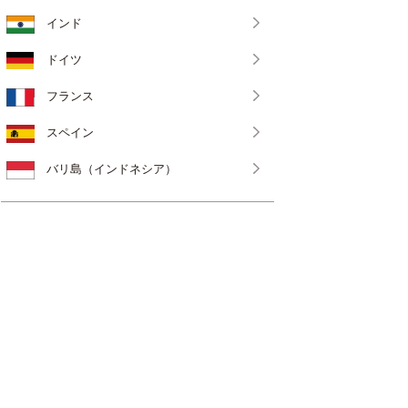
インド
ドイツ
フランス
スペイン
バリ島（インドネシア）