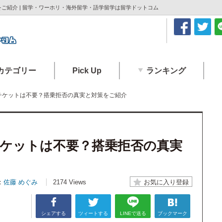
ご紹介 | 留学・ワーホリ・海外留学・語学留学は留学ドットコム
カテゴリー
Pick Up
ランキング
チケットは不要？搭乗拒否の真実と対策をご紹介
ケットは不要？搭乗拒否の真実
：
佐藤 めぐみ
2174 Views
シェアする
ツィートする
LINEで送る
ブックマーク