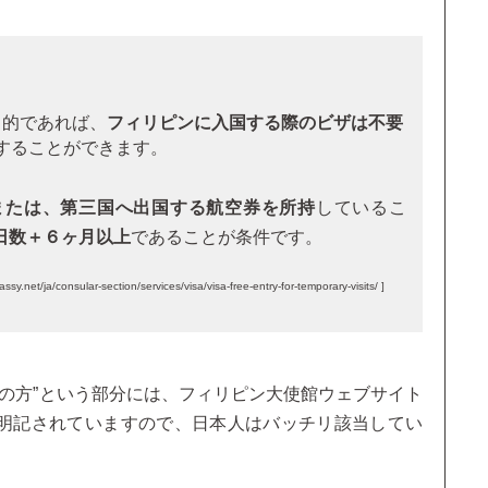
目的であれば、
フィリピンに入国する際のビザは不要
することができます。
または、第三国へ出国する航空券を所持
しているこ
日数＋６ヶ月以上
であることが条件です。
onsular-section/services/visa/visa-free-entry-for-temporary-visits/ ]
の方”という部分には、フィリピン大使館ウェブサイト
N」と明記されていますので、日本人はバッチリ該当してい