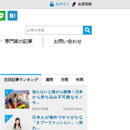
ログイン
会員登録
専門家の記事
お問い合わせ
注目記事
週間
月間
年間
知らないと後から後悔！日本
1
から持ち込み不可能なモノ
を…
留学の準備
140246 Views
日本人が海外でやりがちな
2
「タブーファッション」～笑
わ…