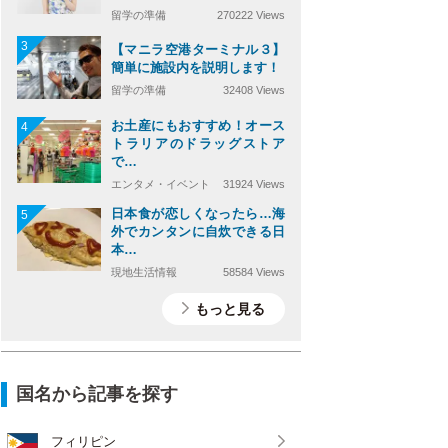
留学の準備
270222 Views
3
【マニラ空港ターミナル３】
簡単に施設内を説明します！
留学の準備
32408 Views
お土産にもおすすめ！オース
4
トラリアのドラッグストア
で…
エンタメ・イベント
31924 Views
日本食が恋しくなったら…海
5
外でカンタンに自炊できる日
本…
現地生活情報
58584 Views
もっと見る
国名から記事を探す
フィリピン