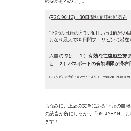
必要があるのです。
(FSC 90-13) 30日間無査証短期滞在
“下記の国籍の方”は商用または観光の
となり最大で30日間フィリピンに滞在
入国の際は、
１）有効な往復航空券
と、
２）パスポートの有効期限が滞在
[フィリピン大使館ウェブサイトより： https://tokyo.philembassy.net/ja/c
ちなみに、上記の文章にある”下記の国籍
の該当か所にしっかり「69. JAPA
ます！