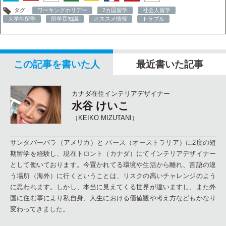
タグ：
ワーキングホリデー
2カ国留学
社会人留学
大学生留学
留学豆知識
オススメ情報
トラブル
この記事を書いた人
最近書いた記事
カナダ在住インテリアデザイナー
水谷 けいこ
（KEIKO MIZUTANI）
サンタバーバラ（アメリカ）と パース（オーストラリア）に2度の短
期留学を経験し、現在トロント（カナダ）にてインテリアデザイナー
として働いております。今置かれてる環境や生活から離れ、言語の違
う場所（海外）に行くということは、リスクの高いチャレンジのよう
に思われます。しかし、本当に見えてくる世界が違いますし、また外
国に住む事により私自身、人生における価値観や考え方などもかなり
変わってきました。