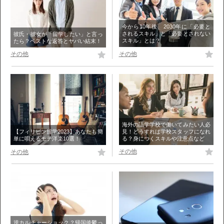
今から10年後、2030年に「必要と
されるスキル」と「必要とされない
彼氏・彼女が「留学したい」と言っ
スキル」とは？
たら？ベストな返答とヤバい結末！
その他
その他
海外の語学学校で働いてみたい人必
見！どうすれば学校スタッフになれ
【フィリピン留学2023】あなたも簡
る？身につくスキルや注意点など
単に唄えるモテ洋楽10選！
その他
その他
逆カルチャーショック？帰国後鬱っ