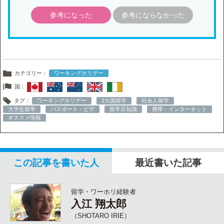
参考になった
参考にならなかった
カテゴリー：
ワーキングホリデー
国：
タグ：
ワーキングホリデー
2カ国留学
社会人留学
大学生留学
パスポート・ビザ
留学豆知識
携帯・インターネット
オススメ情報
この記事を書いた人
最近書いた記事
留学・ワーホリ経験者
入江 翔太郎
（SHOTARO IRIE）