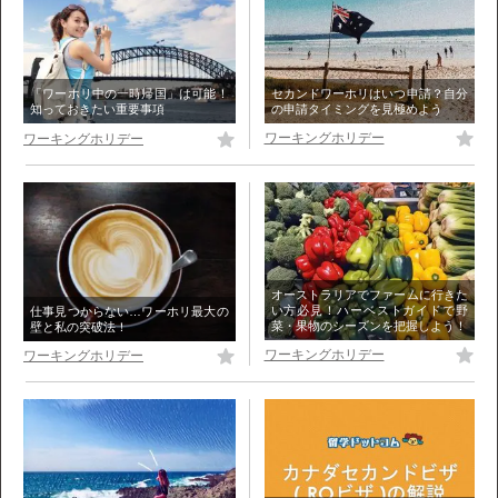
セカンドワーホリはいつ申請？自分
「ワーホリ中の一時帰国」は可能！
の申請タイミングを見極めよう
知っておきたい重要事項
ワーキングホリデー
ワーキングホリデー
オーストラリアでファームに行きた
い方必見！ハーベストガイドで野
仕事見つからない…ワーホリ最大の
菜・果物のシーズンを把握しよう！
壁と私の突破法！
ワーキングホリデー
ワーキングホリデー