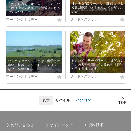
【カナダROワーホリ】35歳まで＆
今だから言えるオーストラリア・ワ
複数回申請できるセカンドビザをご
ーホリ中の失敗談・苦労話ぶっちゃ
紹介
けてみた！
ワーキングホリデー
ワーキングホリデー
セカンド・サードワーホリはどのく
ワーキングホリデーとは？留学との
らいの人が申請しているのか？統計
違い・特徴・メリット・デメリット
が示す意外な事実！
をプロが徹底解説！
ワーキングホリデー
ワーキングホリデー
モバイル
|
パソコン
お問い合わせ
サイトマップ
資料請求