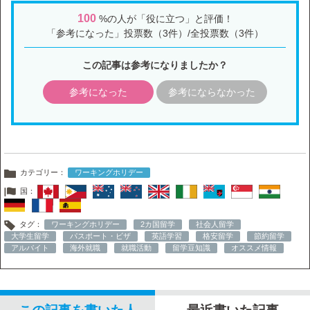
100
%の人が「役に立つ」と評価！
「参考になった」投票数（3件）/全投票数（3件）
この記事は参考になりましたか？
参考になった
参考にならなかった
カテゴリー：
ワーキングホリデー
国：
タグ：
ワーキングホリデー
2カ国留学
社会人留学
大学生留学
パスポート・ビザ
英語学習
格安留学
節約留学
アルバイト
海外就職
就職活動
留学豆知識
オススメ情報