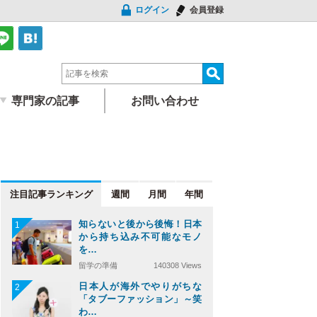
ログイン
会員登録
専門家の記事
お問い合わせ
注目記事
週間
月間
年間
知らないと後から後悔！日本
1
から持ち込み不可能なモノ
を…
留学の準備
140308 Views
日本人が海外でやりがちな
2
「タブーファッション」～笑
わ…