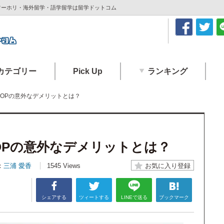
・ワーホリ・海外留学・語学留学は留学ドットコム
カテゴリー
Pick Up
ランキング
OPの意外なデメリットとは？
OPの意外なデメリットとは？
：
三浦 愛香
1545 Views
シェアする
ツィートする
LINEで送る
ブックマーク