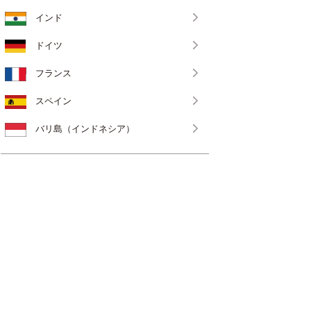
インド
ドイツ
フランス
スペイン
バリ島（インドネシア）