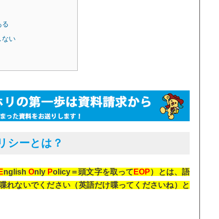
ある
しない
リシーとは？
E
nglish
O
nly
P
olicy＝頭文字を取って
EOP
）とは、語
喋れないでください（英語だけ喋ってくださいね）と