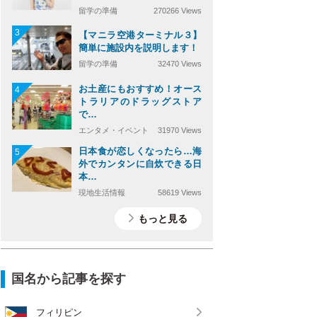
留学の準備
270266 Views
3
【マニラ空港ターミナル３】
簡単に施設内を説明します！
留学の準備
32470 Views
お土産にもおすすめ！オース
4
トラリアのドラッグストア
で…
エンタメ・イベント
31970 Views
日本食が恋しくなったら…海
5
外でカンタンに自炊できる日
本…
現地生活情報
58619 Views
もっと見る
国名から記事を探す
フィリピン