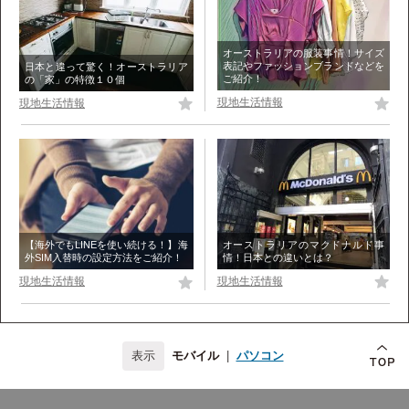
オーストラリアの服装事情！サイズ
表記やファッションブランドなどを
日本と違って驚く！オーストラリア
ご紹介！
の「家」の特徴１０個
現地生活情報
現地生活情報
オーストラリアのマクドナルド事
【海外でもLINEを使い続ける！】海
情！日本との違いとは？
外SIM入替時の設定方法をご紹介！
現地生活情報
現地生活情報
モバイル
|
パソコン