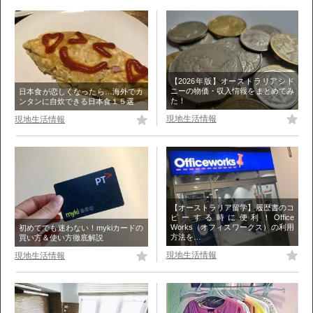
【2026年版】オーストラリアシド
ニーの物価・収入情報をまとめてみ
日本食が恋しくなったら…海外でカ
た！
ンタンに自炊できる日本食１５選
現地生活情報
現地生活情報
【オーストラリア留学】履歴書のコ
ピーする時に便利！Office
Works（オフィスワークス）の利用
初めてでも迷わない！mykiカードの
方法を…
買い方＆使い方徹底解説
現地生活情報
現地生活情報