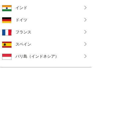
インド
ドイツ
フランス
スペイン
バリ島（インドネシア）