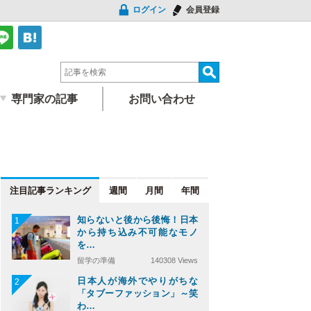
ログイン
会員登録
専門家の記事
お問い合わせ
注目記事
週間
月間
年間
知らないと後から後悔！日本
1
から持ち込み不可能なモノ
を…
留学の準備
140308 Views
日本人が海外でやりがちな
2
「タブーファッション」～笑
わ…