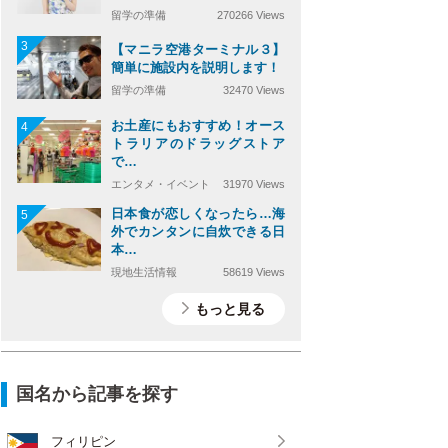
留学の準備
270266 Views
3
【マニラ空港ターミナル３】
簡単に施設内を説明します！
留学の準備
32470 Views
お土産にもおすすめ！オース
4
トラリアのドラッグストア
で…
エンタメ・イベント
31970 Views
日本食が恋しくなったら…海
5
外でカンタンに自炊できる日
本…
現地生活情報
58619 Views
もっと見る
国名から記事を探す
フィリピン