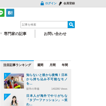
ログイン
会員登録
専門家の記事
お問い合わせ
注目記事
週間
月間
年間
知らないと後から後悔！日本
1
から持ち込み不可能なモノ
を…
留学の準備
140280 Views
日本人が海外でやりがちな
2
「タブーファッション」～笑
わ…