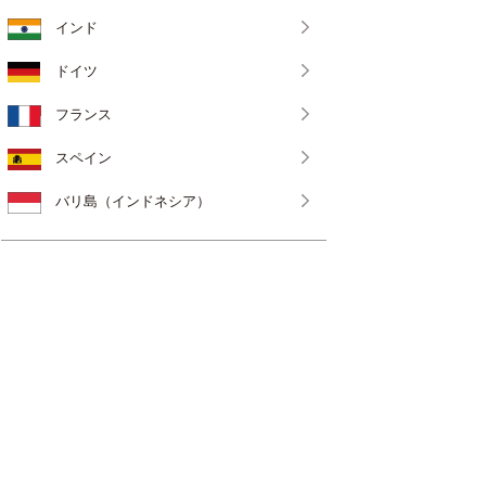
インド
ドイツ
フランス
スペイン
バリ島（インドネシア）