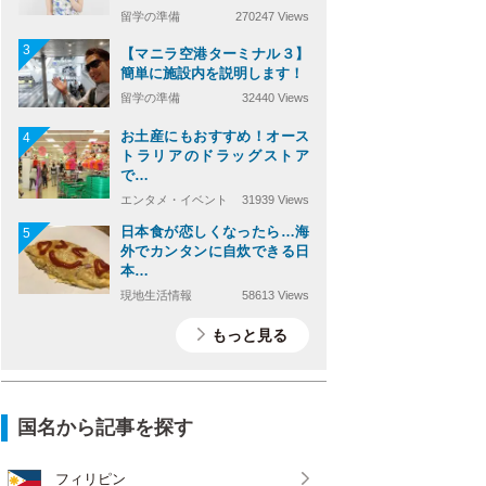
留学の準備
270247 Views
3
【マニラ空港ターミナル３】
簡単に施設内を説明します！
留学の準備
32440 Views
お土産にもおすすめ！オース
4
トラリアのドラッグストア
で…
エンタメ・イベント
31939 Views
日本食が恋しくなったら…海
5
外でカンタンに自炊できる日
本…
現地生活情報
58613 Views
もっと見る
国名から記事を探す
フィリピン