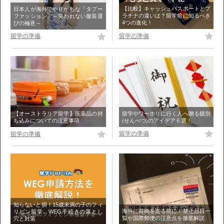
【比較】キャッシュパスポートとプ
日本人が海外でやりがちな「タブー
ラチナの違いは？留学前に知るべき
ファッション」～笑われない服装選
4つの進化！
びの極意～
留学の準備
留学の準備
留学やワーホリに行く人へ贈る餞別
【オーストラリア留学】医薬品の持
(せんべつ)のアイデア６選！
ち込みについての注意事項
留学の準備
留学の準備
知らないと損！15歳未満の子のフィ
海外に荷物を送る前に！禁止品目一
リピン留学、WEG手続きの落とし
覧や国際郵便の注意点を徹底解説
穴と対策