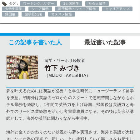
タグ：
ワーキングホリデー
2カ国留学
社会人留学
大学生留学
シニア留学
親子留学・ジュニア留学
キャリアアップ
帰国後
留学豆知識
オススメ情報
この記事を書いた人
最近書いた記事
留学・ワーホリ経験者
竹下 みづき
（MIZUKI TAKESHITA）
夢を叶えるためには英語が必要！と学生時代にニュージーランド留学
を決意。初海外は英語力ゼロからのスタートで悪戦苦闘しながらもホ
テル勤務を経験し、1年間で英語力を上げ帰国。帰国後は英語力と海
外でのサービス業経験を活かし客室乗務員になる。その後は英会話講
師として、海外や英語に関わりながら生活中。
海外と全くかかわりのない状況から夢を実現させ、海外と英語が大好
きになった私の視点で、新しいことに挑戦していく楽しさをお伝えし