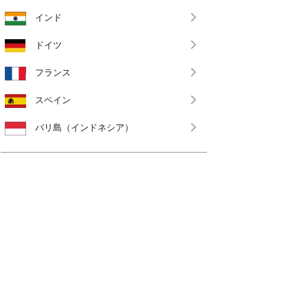
インド
ドイツ
フランス
スペイン
バリ島（インドネシア）