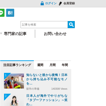
ログイン
会員登録
専門家の記事
お問い合わせ
注目記事
週間
月間
年間
知らないと後から後悔！日本
1
から持ち込み不可能なモノ
を…
留学の準備
140308 Views
日本人が海外でやりがちな
2
「タブーファッション」～笑
わ…