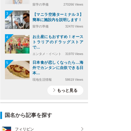
留学の準備
270266 Views
3
【マニラ空港ターミナル３】
簡単に施設内を説明します！
留学の準備
32470 Views
お土産にもおすすめ！オース
4
トラリアのドラッグストア
で…
エンタメ・イベント
31970 Views
日本食が恋しくなったら…海
5
外でカンタンに自炊できる日
本…
現地生活情報
58619 Views
もっと見る
国名から記事を探す
フィリピン