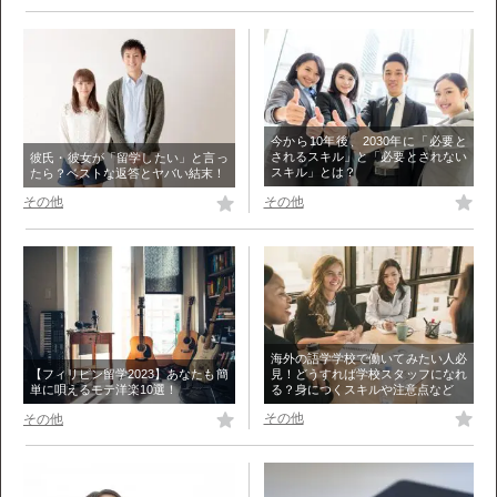
今から10年後、2030年に「必要と
されるスキル」と「必要とされない
彼氏・彼女が「留学したい」と言っ
スキル」とは？
たら？ベストな返答とヤバい結末！
その他
その他
海外の語学学校で働いてみたい人必
見！どうすれば学校スタッフになれ
【フィリピン留学2023】あなたも簡
る？身につくスキルや注意点など
単に唄えるモテ洋楽10選！
その他
その他