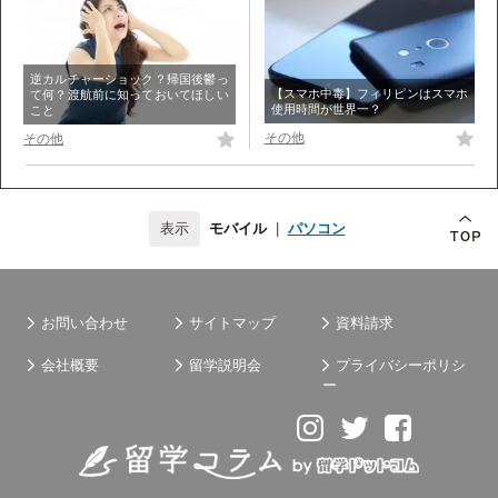
逆カルチャーショック？帰国後鬱っ
【スマホ中毒】フィリピンはスマホ
て何？渡航前に知っておいてほしい
使用時間が世界一？
こと
その他
その他
モバイル
|
パソコン
お問い合わせ
サイトマップ
資料請求
会社概要
留学説明会
プライバシーポリシ
ー