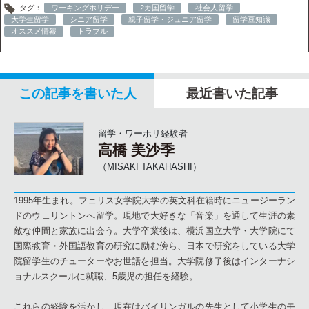
タグ：
ワーキングホリデー
2カ国留学
社会人留学
大学生留学
シニア留学
親子留学・ジュニア留学
留学豆知識
オススメ情報
トラブル
この記事を書いた人
最近書いた記事
留学・ワーホリ経験者
高橋 美沙季
（MISAKI TAKAHASHI）
1995年生まれ。フェリス女学院大学の英文科在籍時にニュージーラン
ドのウェリントンへ留学。現地で大好きな「音楽」を通して生涯の素
敵な仲間と家族に出会う。大学卒業後は、横浜国立大学・大学院にて
国際教育・外国語教育の研究に励む傍ら、日本で研究をしている大学
院留学生のチューターやお世話を担当。大学院修了後はインターナシ
ョナルスクールに就職、5歳児の担任を経験。
これらの経験を活かし、現在はバイリンガルの先生として小学生のモ