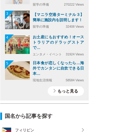
留学の準備
270222 Views
3
【マニラ空港ターミナル３】
簡単に施設内を説明します！
留学の準備
32408 Views
お土産にもおすすめ！オース
4
トラリアのドラッグストア
で…
エンタメ・イベント
31924 Views
日本食が恋しくなったら…海
5
外でカンタンに自炊できる日
本…
現地生活情報
58584 Views
もっと見る
国名から記事を探す
フィリピン