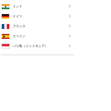
インド
ドイツ
フランス
スペイン
バリ島（インドネシア）