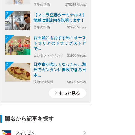
留学の準備
270266 Views
3
【マニラ空港ターミナル３】
簡単に施設内を説明します！
留学の準備
32470 Views
お土産にもおすすめ！オース
4
トラリアのドラッグストア
で…
エンタメ・イベント
31970 Views
日本食が恋しくなったら…海
5
外でカンタンに自炊できる日
本…
現地生活情報
58619 Views
もっと見る
国名から記事を探す
フィリピン