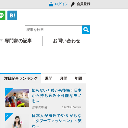
ログイン
会員登録
専門家の記事
お問い合わせ
注目記事
週間
月間
年間
知らないと後から後悔！日本
1
から持ち込み不可能なモノ
を…
留学の準備
140308 Views
日本人が海外でやりがちな
2
「タブーファッション」～笑
わ…