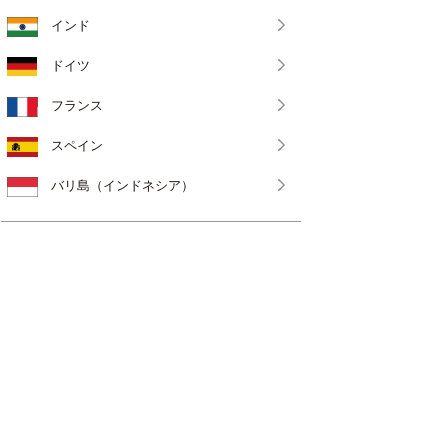
インド
ドイツ
フランス
スペイン
バリ島（インドネシア）