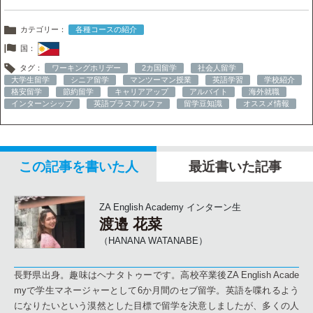
カテゴリー：
各種コースの紹介
国：
タグ：
ワーキングホリデー
2カ国留学
社会人留学
大学生留学
シニア留学
マンツーマン授業
英語学習
学校紹介
格安留学
節約留学
キャリアアップ
アルバイト
海外就職
インターンシップ
英語プラスアルファ
留学豆知識
オススメ情報
この記事を書いた人
最近書いた記事
ZA English Academy インターン生
渡邉 花菜
（HANANA WATANABE）
長野県出身。趣味はヘナタトゥーです。高校卒業後ZA English Acade
myで学生マネージャーとして6か月間のセブ留学。英語を喋れるよう
になりたいという漠然とした目標で留学を決意しましたが、多くの人