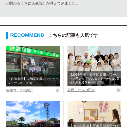
と関わるうちに人生設計が見えて来ました。
こちらの記事も人気です
【2026年版】看護師専用のワーホ
リプラン－アシスタントナースの資
【台湾留学】滋和堂学園のマッサー
格が取れる学校をご紹介！
ジコースのご紹介
各種コースの紹介
各種コースの紹介
【2026年最新】医療英語留学のお