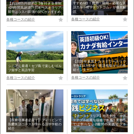
すすめ6校！費用・期間・必要な英
【約100万円節約】3食付き全寮制
語力を「留学ドットコム」が徹底解
×24時間英語漬け！オーストラリア
説
留学はコスパ最強のSPCがおすすめ
各種コースの紹介
各種コースの紹介
【2026年最新】カナダワーホリで
半年110万貯金！英語初級からの有
シニアに最適！セブ島で楽しむゴル
給インターン
フ留学と英語学習
各種コースの紹介
各種コースの紹介
【オーストラリア】地方創生・サス
テナブル起業を現地で体感！大都市
【医療従事者必見！】フィリピンで
では学べない2週間の実践ビジネ
医療英語コースが学べる語学学校の
ス…
紹介