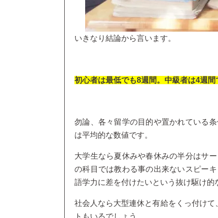
いきなり結論から言います。
初心者は最低でも8週間。中級者は4週間
勿論、各々留学の目的や置かれている条
は平均的な数値です。
大学生なら夏休みや春休みの半分はサー
の科目では教わる事の出来ないスピーキ
語学力に差を付けたいという抜け駆け的
社会人なら大型連休と有給をくっ付けて
トもいるでしょう。