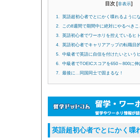
目次 [
]
非表示
英語超初心者でとにかく喋れるように
この8週間で期間中に絶対にやるべきこ
英語初心者でワーホリを控えているヒ
英語初心者でキャリアアップの転職目
中級者で英語に自信を付けたいという
中級者でTOEICスコアを650～800
最後に…同国同士で固まるな！
英語超初心者でとにかく喋