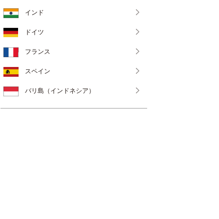
インド
ドイツ
フランス
スペイン
バリ島（インドネシア）