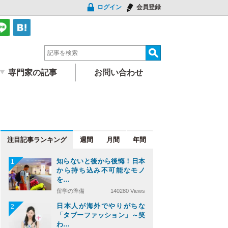
ログイン
会員登録
専門家の記事
お問い合わせ
注目記事
週間
月間
年間
知らないと後から後悔！日本
1
から持ち込み不可能なモノ
を…
留学の準備
140280 Views
日本人が海外でやりがちな
2
「タブーファッション」～笑
わ…