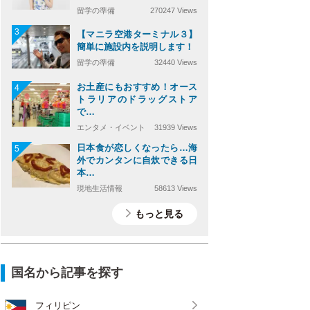
留学の準備
270247 Views
3
【マニラ空港ターミナル３】
簡単に施設内を説明します！
留学の準備
32440 Views
お土産にもおすすめ！オース
4
トラリアのドラッグストア
で…
エンタメ・イベント
31939 Views
日本食が恋しくなったら…海
5
外でカンタンに自炊できる日
本…
現地生活情報
58613 Views
もっと見る
国名から記事を探す
フィリピン