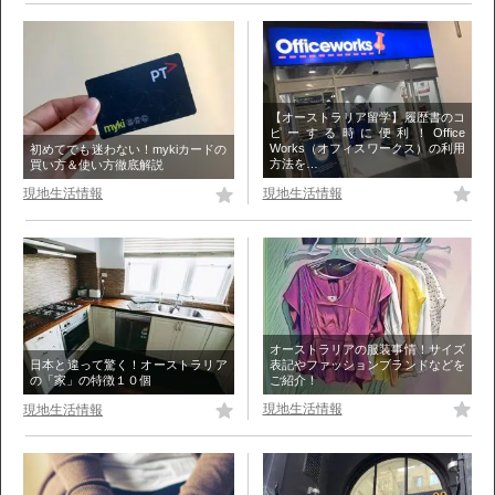
【オーストラリア留学】履歴書のコ
ピーする時に便利！Office
Works（オフィスワークス）の利用
初めてでも迷わない！mykiカードの
方法を…
買い方＆使い方徹底解説
現地生活情報
現地生活情報
オーストラリアの服装事情！サイズ
表記やファッションブランドなどを
日本と違って驚く！オーストラリア
ご紹介！
の「家」の特徴１０個
現地生活情報
現地生活情報