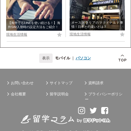
オーストラリアのマクドナルド事
【海外でもLINEを使い続ける！】海
情！日本との違いとは？
外SIM入替時の設定方法をご紹介！
現地生活情報
現地生活情報
モバイル
|
パソコン
お問い合わせ
サイトマップ
資料請求
会社概要
留学説明会
プライバシーポリシ
ー