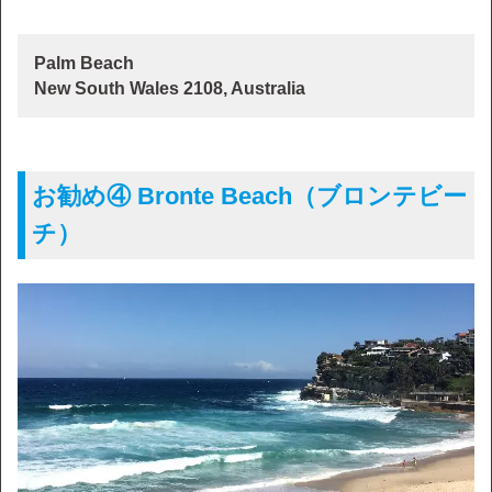
Palm Beach
New South Wales 2108, Australia
お勧め④ Bronte Beach（ブロンテビー
チ）