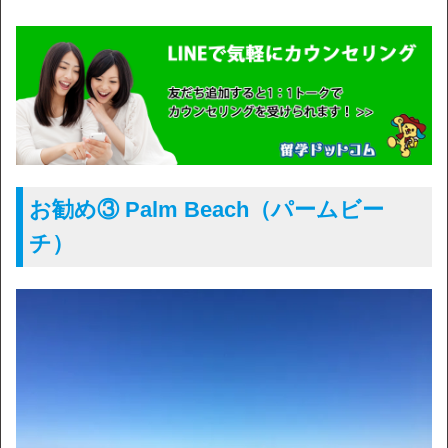
お勧め③ Palm Beach（パームビー
チ）