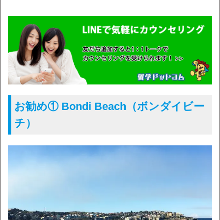
お勧め① Bondi Beach（ボンダイビー
チ）