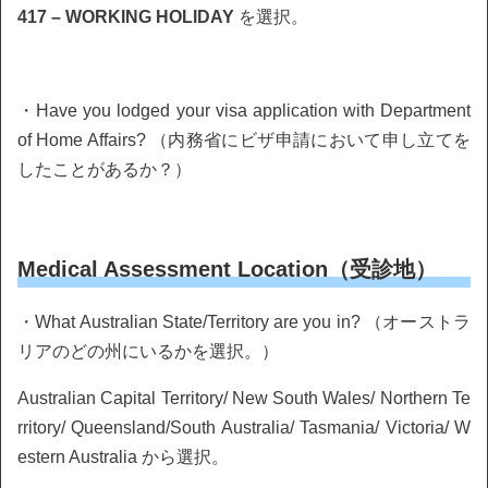
417 – WORKING HOLIDAY
を選択。
・Have you lodged your visa application with Department
of Home Affairs? （内務省にビザ申請において申し立てを
したことがあるか？）
Medical Assessment Location（受診地）
・What Australian State/Territory are you in? （オーストラ
リアのどの州にいるかを選択。）
Australian Capital Territory/ New South Wales/ Northern Te
rritory/ Queensland/South Australia/ Tasmania/ Victoria/ W
estern Australia から選択。