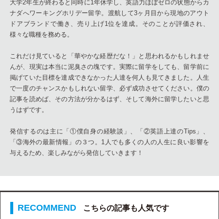
大学2年生が終わると同時に1年休学し、英語力ほぼゼロの状態からカ
ナダへワーキングホリデー留学。渡航して3ヶ月目から現地のアウト
ドアブランドで働き、売り上げ1位を達成。そのことが評価され、
様々な職種を務める。
これだけ見ていると「華やかな経歴だな！」と思われるかもしれませ
んが、現実は本当に泥臭さの塊です。実際に留学をしても、留学前に
掲げていた目標を達成できなかった人達を何人も見てきました。人生
で一度のチャンスかもしれない留学、必ず成功させてください。僕の
記事を読めば、その方法が分かるはず、そして海外に留学したいと思
うはずです。
発信するのは主に「①僕自身の経験談」、「②英語上達のTips」、
「③海外の最新情報」の３つ。1人でも多くの人の人生に良い影響を
与えるため、楽しみながら発信していきます！
こちらの記事も人気です