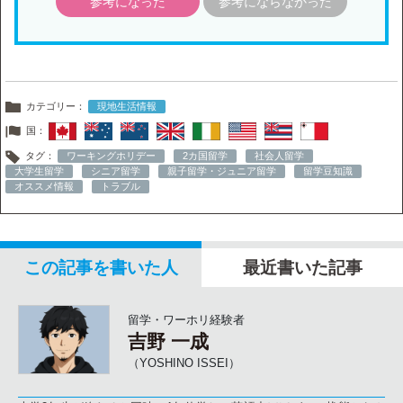
参考になった
参考にならなかった
カテゴリー：
現地生活情報
国：
タグ：
ワーキングホリデー
2カ国留学
社会人留学
大学生留学
シニア留学
親子留学・ジュニア留学
留学豆知識
オススメ情報
トラブル
この記事を書いた人
最近書いた記事
留学・ワーホリ経験者
吉野 一成
（YOSHINO ISSEI）