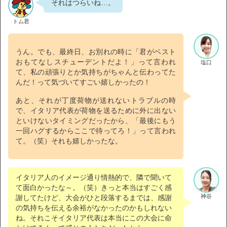
それはつらいね…。
トム君
うん。でも、最終日、お別れの時に「君がベスト
おもてなしスチューデントだよ！」って言われ
塩口
て、私の頑張りとか気持ちがちゃんと伝わってた
んだ！って気づいてすごい嬉しかったの！
あと、それが丁度荷物が送れないトラブルの時
で、イタリア代表が荷物を送るために外に出ない
といけないタイミングだったから、「最後にもう
一回ハグするからここで待ってろ！」って言われ
て。（笑）それも嬉しかったな。
イタリア人のイメージ通り情熱的で、隣で聞いて
て面白かったな～。（笑）きっと本当はすごく感
神谷
謝してたけど、大会がひと段落するまでは、感謝
の気持ちを伝える余裕がなかったのかもしれない
ね。それこそイタリア代表は本当にこの大会に命