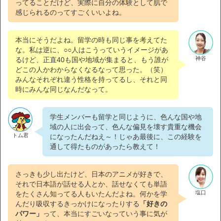
ってることだけど、実際に自分の体験として肌で
感じられるのってすごくいいよね。
本当にそうだよね。留学の時も同じ事を考えてた
な。私は逆に、○○人はこうっていうイメージがあ
神谷
るけど、正直40も国や地域が集まると、もう誰が
どこの人かわからなくなるなって思った。（笑）
みんなそれぞれ違う性格を持ってるし、それと同
時にみんな同じなんだなって。
学生メンバーも留学と同じように、色んな国や地
域の人に出会って、色んな偏見を壊す貴重な機会
トム君
になったんだねえ～！じゃあ最後に、この経験を
通して得たものがあったら教えて！
さっきも少し出たけど、日本のアニメが好きで、
それで日本語が話せる人とか、話せなくても単語
塩口
をたくさん知ってる人もいたんだよね。何かを学
んだり吸収するきっかけになったりする
「好きの
パワー」
って、本当にすごいなっていう事に気が