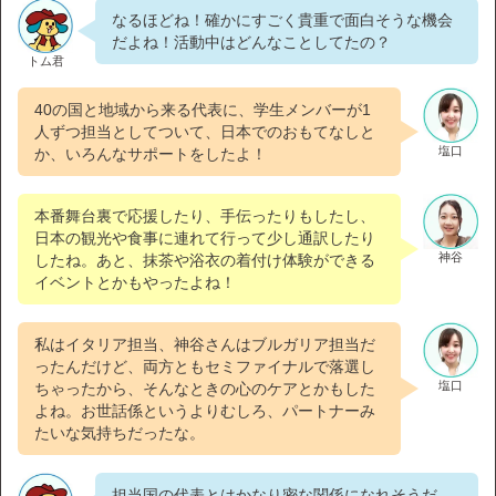
なるほどね！確かにすごく貴重で面白そうな機会
だよね！活動中はどんなことしてたの？
トム君
40の国と地域から来る代表に、学生メンバーが1
人ずつ担当としてついて、日本でのおもてなしと
塩口
か、いろんなサポートをしたよ！
本番舞台裏で応援したり、手伝ったりもしたし、
日本の観光や食事に連れて行って少し通訳したり
神谷
したね。あと、抹茶や浴衣の着付け体験ができる
イベントとかもやったよね！
私はイタリア担当、神谷さんはブルガリア担当だ
ったんだけど、両方ともセミファイナルで落選し
塩口
ちゃったから、そんなときの心のケアとかもした
よね。お世話係というよりむしろ、パートナーみ
たいな気持ちだったな。
担当国の代表とはかなり密な関係になれそうだ