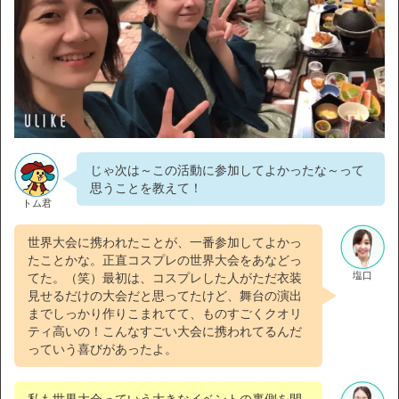
じゃ次は～この活動に参加してよかったな～って
思うことを教えて！
トム君
世界大会に携われたことが、一番参加してよかっ
たことかな。正直コスプレの世界大会をあなどっ
塩口
てた。（笑）最初は、コスプレした人がただ衣装
見せるだけの大会だと思ってたけど、舞台の演出
までしっかり作りこまれてて、ものすごくクオリ
ティ高いの！こんなすごい大会に携われてるんだ
っていう喜びがあったよ。
私も世界大会っていう大きなイベントの裏側を間