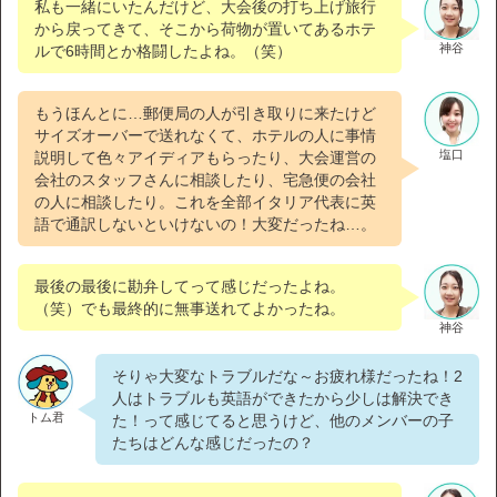
私も一緒にいたんだけど、大会後の打ち上げ旅行
から戻ってきて、そこから荷物が置いてあるホテ
神谷
ルで6時間とか格闘したよね。（笑）
もうほんとに…郵便局の人が引き取りに来たけど
サイズオーバーで送れなくて、ホテルの人に事情
塩口
説明して色々アイディアもらったり、大会運営の
会社のスタッフさんに相談したり、宅急便の会社
の人に相談したり。これを全部イタリア代表に英
語で通訳しないといけないの！大変だったね…。
最後の最後に勘弁してって感じだったよね。
（笑）でも最終的に無事送れてよかったね。
神谷
そりゃ大変なトラブルだな～お疲れ様だったね！2
人はトラブルも英語ができたから少しは解決でき
トム君
た！って感じてると思うけど、他のメンバーの子
たちはどんな感じだったの？