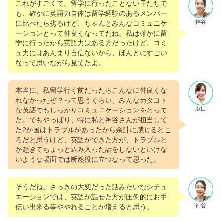
これがすごくて。留学に行ったことない子たちで
も、確かに英語力自体は留学経験のあるメンバー
神谷
に比べたら劣るけど、ちゃんとみんなコミュニケ
ーションとって仲良くなってたね。私は確かに留
学に行ったから英語力はある方だったけど、コミ
ュ力にはあんまり自信ないから、ほんとにすごい
なって思いながら見てたよ。
本当に、私留学行く前だったらこんなに仲良くな
れなかったぞ？って思うくらい、みんなカタコト
塩口
な英語でもしっかりコミュニケーションをとって
た。でもやっぱり、特に私と神谷さんが担当して
た2か国はトラブルがあったから余計に感じるとこ
ろだと思うけど、英語ができた方が、トラブルと
か起きてちょっと込み入った話をしないといけな
いような場面では断然役に立つなって思った。
そうだね。さっきの大変だった話みたいなシチュ
エーションでは、英語が話せた方が圧倒的にお手
神谷
伝い出来る事ややれることが増えると思う。