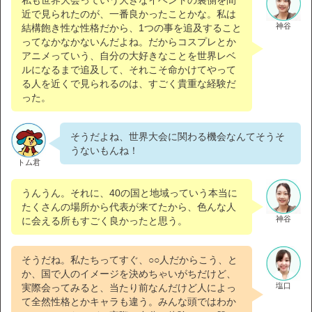
近で見られたのが、一番良かったことかな。私は
神谷
結構飽き性な性格だから、1つの事を追及すること
ってなかなかないんだよね。だからコスプレとか
アニメっていう、自分の大好きなことを世界レベ
ルになるまで追及して、それこそ命かけてやって
る人を近くで見られるのは、すごく貴重な経験だ
った。
そうだよね、世界大会に関わる機会なんてそうそ
うないもんね！
トム君
うんうん。それに、40の国と地域っていう本当に
たくさんの場所から代表が来てたから、色んな人
神谷
に会える所もすごく良かったと思う。
そうだね。私たちってすぐ、○○人だからこう、と
か、国で人のイメージを決めちゃいがちだけど、
塩口
実際会ってみると、当たり前なんだけど人によっ
て全然性格とかキャラも違う。みんな頭ではわか