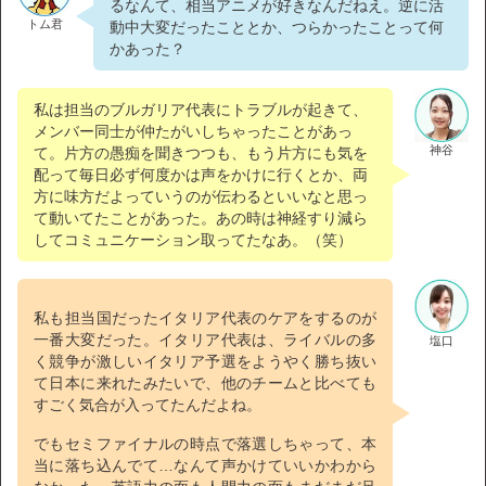
るなんて、相当アニメが好きなんだねえ。逆に活
トム君
動中大変だったこととか、つらかったことって何
かあった？
私は担当のブルガリア代表にトラブルが起きて、
メンバー同士が仲たがいしちゃったことがあっ
神谷
て。片方の愚痴を聞きつつも、もう片方にも気を
配って毎日必ず何度かは声をかけに行くとか、両
方に味方だよっていうのが伝わるといいなと思っ
て動いてたことがあった。あの時は神経すり減ら
してコミュニケーション取ってたなあ。（笑）
私も担当国だったイタリア代表のケアをするのが
一番大変だった。イタリア代表は、ライバルの多
塩口
く競争が激しいイタリア予選をようやく勝ち抜い
て日本に来れたみたいで、他のチームと比べても
すごく気合が入ってたんだよね。
でもセミファイナルの時点で落選しちゃって、本
当に落ち込んでて…なんて声かけていいかわから