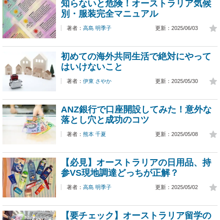
知らないと危険！オーストラリア気候
別・服装完全マニュアル
著者：
高島 明季子
更新：2025/06/03
初めての海外共同生活で絶対にやって
はいけないこと
著者：
伊東 さやか
更新：2025/05/30
ANZ銀行で口座開設してみた！意外な
落とし穴と成功のコツ
著者：
熊本 千夏
更新：2025/05/08
【必見】オーストラリアの日用品、持
参VS現地調達どっちが正解？
著者：
高島 明季子
更新：2025/05/02
【要チェック】オーストラリア留学の