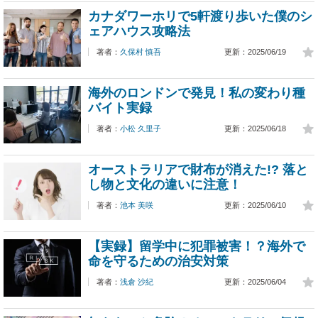
カナダワーホリで5軒渡り歩いた僕のシ
ェアハウス攻略法
著者：
久保村 慎吾
更新：2025/06/19
海外のロンドンで発見！私の変わり種
バイト実録
著者：
小松 久里子
更新：2025/06/18
オーストラリアで財布が消えた!? 落と
し物と文化の違いに注意！
著者：
池本 美咲
更新：2025/06/10
【実録】留学中に犯罪被害！？海外で
命を守るための治安対策
著者：
浅倉 沙紀
更新：2025/06/04