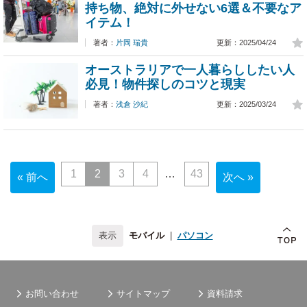
持ち物、絶対に外せない6選＆不要なア
イテム！
著者：
片岡 瑞貴
更新：2025/04/24
オーストラリアで一人暮らししたい人
必見！物件探しのコツと現実
著者：
浅倉 沙紀
更新：2025/03/24
1
2
3
4
43
« 前へ
次へ »
モバイル
|
パソコン
お問い合わせ
サイトマップ
資料請求