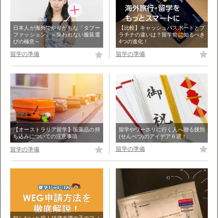
【比較】キャッシュパスポートとプ
日本人が海外でやりがちな「タブー
ラチナの違いは？留学前に知るべき
ファッション」～笑われない服装選
4つの進化！
びの極意～
留学の準備
留学の準備
留学やワーホリに行く人へ贈る餞別
【オーストラリア留学】医薬品の持
(せんべつ)のアイデア６選！
ち込みについての注意事項
留学の準備
留学の準備
知らないと損！15歳未満の子のフィ