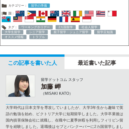
カテゴリー：
留学の準備
国：
タグ：
ワーキングホリデー
2カ国留学
社会人留学
大学生留学
シニア留学
親子留学・ジュニア留学
留学豆知識
オススメ情報
トラブル
この記事を書いた人
最近書いた記事
留学ドットコム スタッフ
加藤 岬
（MISAKI KATO）
大学時代は日本文学を専攻していましたが、大学3年生から趣味で英
語の勉強を始め、ビクトリア大学に短期留学しました。大学卒業後は
国内損害保険会社に就職し、在職中に夏季休暇を利用しフィリピン留
学を経験しました。退職後はセブとバンクーバーに2カ国留学しまし