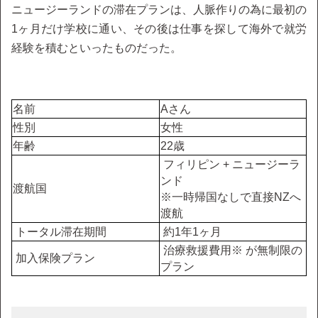
ニュージーランドの滞在プランは、人脈作りの為に最初の
1ヶ月だけ学校に通い、その後は仕事を探して海外で就労
経験を積むといったものだった。
名前
Aさん
性別
女性
年齢
22歳
フィリピン + ニュージーラ
ンド
渡航国
※一時帰国なしで直接NZへ
渡航
トータル滞在期間
約1年1ヶ月
治療救援費用※ が無制限の
加入保険プラン
プラン