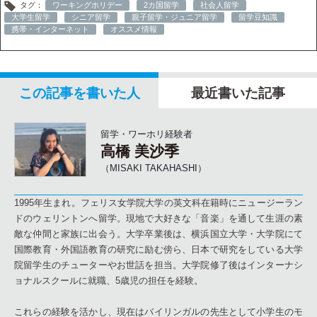
タグ：
ワーキングホリデー
2カ国留学
社会人留学
大学生留学
シニア留学
親子留学・ジュニア留学
留学豆知識
携帯・インターネット
オススメ情報
この記事を書いた人
最近書いた記事
留学・ワーホリ経験者
高橋 美沙季
（MISAKI TAKAHASHI）
1995年生まれ。フェリス女学院大学の英文科在籍時にニュージーラン
ドのウェリントンへ留学。現地で大好きな「音楽」を通して生涯の素
敵な仲間と家族に出会う。大学卒業後は、横浜国立大学・大学院にて
国際教育・外国語教育の研究に励む傍ら、日本で研究をしている大学
院留学生のチューターやお世話を担当。大学院修了後はインターナシ
ョナルスクールに就職、5歳児の担任を経験。
これらの経験を活かし、現在はバイリンガルの先生として小学生のモ