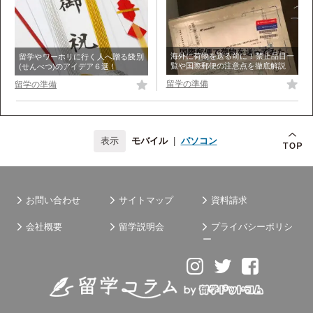
海外に荷物を送る前に！禁止品目一
留学やワーホリに行く人へ贈る餞別
覧や国際郵便の注意点を徹底解説
(せんべつ)のアイデア６選！
留学の準備
留学の準備
モバイル
|
パソコン
お問い合わせ
サイトマップ
資料請求
会社概要
留学説明会
プライバシーポリシ
ー