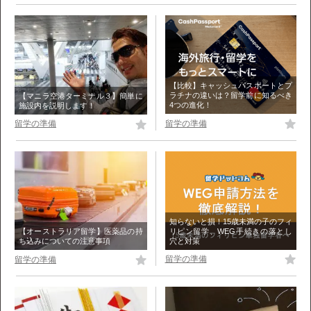
【比較】キャッシュパスポートとプ
ラチナの違いは？留学前に知るべき
【マニラ空港ターミナル３】簡単に
4つの進化！
施設内を説明します！
留学の準備
留学の準備
知らないと損！15歳未満の子のフィ
リピン留学、WEG手続きの落とし
【オーストラリア留学】医薬品の持
穴と対策
ち込みについての注意事項
留学の準備
留学の準備