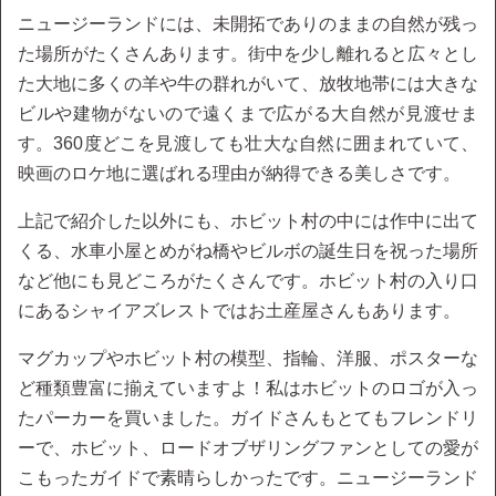
ニュージーランドには、未開拓でありのままの自然が残っ
た場所がたくさんあります。街中を少し離れると広々とし
た大地に多くの羊や牛の群れがいて、放牧地帯には大きな
ビルや建物がないので遠くまで広がる大自然が見渡せま
す。360度どこを見渡しても壮大な自然に囲まれていて、
映画のロケ地に選ばれる理由が納得できる美しさです。
上記で紹介した以外にも、ホビット村の中には作中に出て
くる、水車小屋とめがね橋やビルボの誕生日を祝った場所
など他にも見どころがたくさんです。ホビット村の入り口
にあるシャイアズレストではお土産屋さんもあります。
マグカップやホビット村の模型、指輪、洋服、ポスターな
ど種類豊富に揃えていますよ！私はホビットのロゴが入っ
たパーカーを買いました。ガイドさんもとてもフレンドリ
ーで、ホビット、ロードオブザリングファンとしての愛が
こもったガイドで素晴らしかったです。ニュージーランド