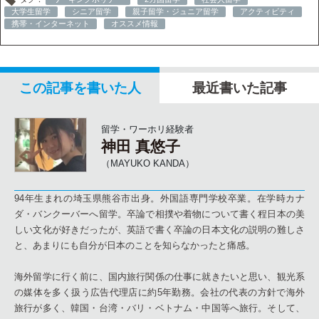
大学生留学
シニア留学
親子留学・ジュニア留学
アクティビティ
携帯・インターネット
オススメ情報
この記事を書いた人
最近書いた記事
留学・ワーホリ経験者
神田 真悠子
（MAYUKO KANDA）
94年生まれの埼玉県熊谷市出身。外国語専門学校卒業。在学時カナ
ダ・バンクーバーへ留学。卒論で相撲や着物について書く程日本の美
しい文化が好きだったが、英語で書く卒論の日本文化の説明の難しさ
と、あまりにも自分が日本のことを知らなかったと痛感。
海外留学に行く前に、国内旅行関係の仕事に就きたいと思い、観光系
の媒体を多く扱う広告代理店に約5年勤務。会社の代表の方針で海外
旅行が多く、韓国・台湾・バリ・ベトナム・中国等へ旅行。そして、