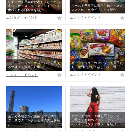
シドニーで日本食が恋しくなったら
オーストラリアに来たら飲むべきオ
直行！オーストラリア・シドニーで
ススメのご当地ドリンクを紹介
食べられる日本食を紹介
エンタメ・イベント
エンタメ・イベント
オーストラリアのプチプラお菓子た
ニュージーランドのスーパーで買え
ち！絶対に試して欲しい１０選！
るオススメお菓子８選
エンタメ・イベント
エンタメ・イベント
オーストラリアで服を買うならどこ
楽しめる場所が沢山揃うブリスベン
で買う？お勧めブランドとシドニー
の「サウスバンク」とその周辺を紹
のショッピングスポットを紹介！
介