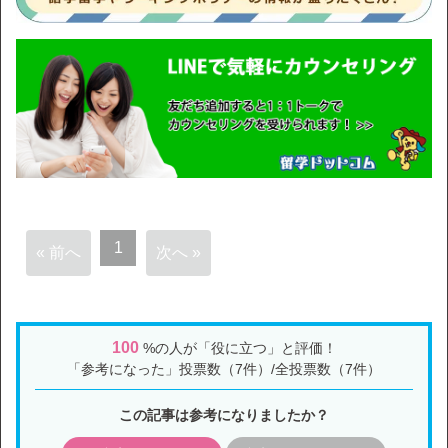
1
« 前へ
次へ »
100
%の人が「役に立つ」と評価！
「参考になった」投票数（7件）/全投票数（7件）
この記事は参考になりましたか？