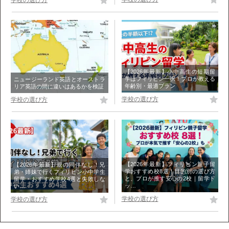
【2026年最新】小中高生の短期留
学はフィリピン一択！プロが教える
ニュージーランド英語とオーストラ
年齢別・最適プラン
リア英語の間に違いはあるかを検証
学校の選び方
学校の選び方
【2026年最新】フィリピン親子留
【2026年最新】親の同伴なし！兄
学おすすめ校8選！目的別の選び方
弟・姉妹で行くフィリピン小中学生
と、プロが推す安心の2校｜留学ド
留学・おすすめ学校4選と失敗しな
ッ…
い…
学校の選び方
学校の選び方