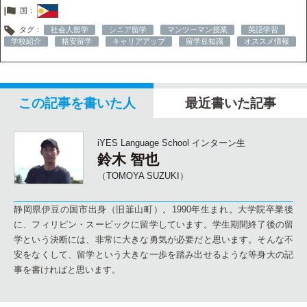
国：
タグ：
社会人留学
シニア留学
マンツーマン授業
英語学習
学校紹介
格安留学
キャリアアップ
留学豆知識
オススメ情報
この記事を書いた人
最近書いた記事
iYES Language School インターン生
鈴木 智也
（TOMOYA SUZUKI）
静岡県伊豆の国市出身（旧韮山町）。1990年生まれ。大学院卒業後
に、フィリピン・スービックに留学しています。学生期間終了後の留
学という決断には、非常に大きな勇気が必要だと思います。そんな不
安をなくして、留学という大きな一歩を踏み出せるような等身大の記
事を書ければと思います。