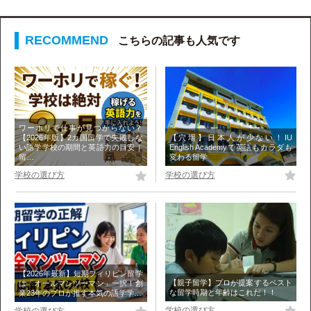
こちらの記事も人気です
ワーホリで仕事が見つからない？
【穴場】日本人が少ない！IU
【2026年版】2カ国留学で失敗しな
English Academyで英語もカラダも
い語学学校の期間と英語力の目安｜
変わる留学
留…
学校の選び方
学校の選び方
【2026年最新】短期フィリピン留学
【親子留学】プロが提案するベスト
は「オールマンツーマン」一択！創
な留学時期と年齢はこれだ！！
業23年のプロが推す本気の語学学…
学校の選び方
学校の選び方