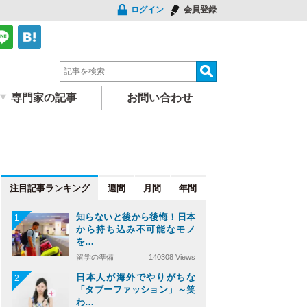
ログイン
会員登録
専門家の記事
お問い合わせ
注目記事
週間
月間
年間
知らないと後から後悔！日本
1
から持ち込み不可能なモノ
を…
留学の準備
140308 Views
日本人が海外でやりがちな
2
「タブーファッション」～笑
わ…