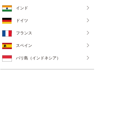
インド
ドイツ
フランス
スペイン
バリ島（インドネシア）