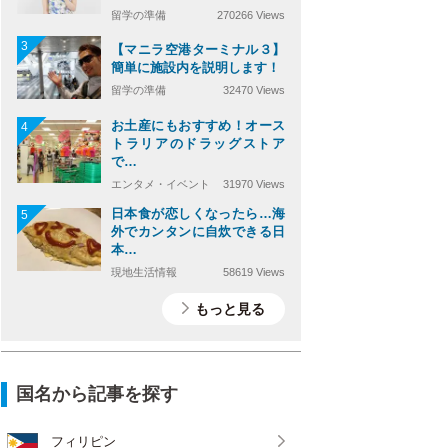
留学の準備
270266 Views
3
【マニラ空港ターミナル３】
簡単に施設内を説明します！
留学の準備
32470 Views
お土産にもおすすめ！オース
4
トラリアのドラッグストア
で…
エンタメ・イベント
31970 Views
日本食が恋しくなったら…海
5
外でカンタンに自炊できる日
本…
現地生活情報
58619 Views
もっと見る
国名から記事を探す
フィリピン