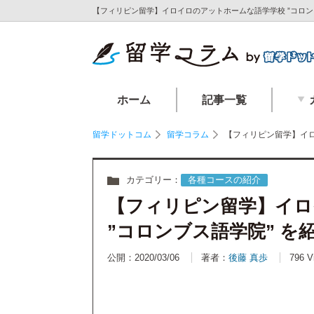
【フィリピン留学】イロイロのアットホームな語学学校 ”コロン
ホーム
記事一覧
留学ドットコム
留学コラム
【フィリピン留学】イロ
カテゴリー：
各種コースの紹介
【フィリピン留学】イロ
”コロンブス語学院” を
公開：2020/03/06
著者：
後藤 真歩
796 V