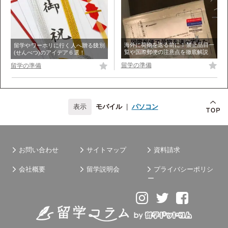
海外に荷物を送る前に！禁止品目一
留学やワーホリに行く人へ贈る餞別
覧や国際郵便の注意点を徹底解説
(せんべつ)のアイデア６選！
留学の準備
留学の準備
モバイル
|
パソコン
お問い合わせ
サイトマップ
資料請求
会社概要
留学説明会
プライバシーポリシ
ー