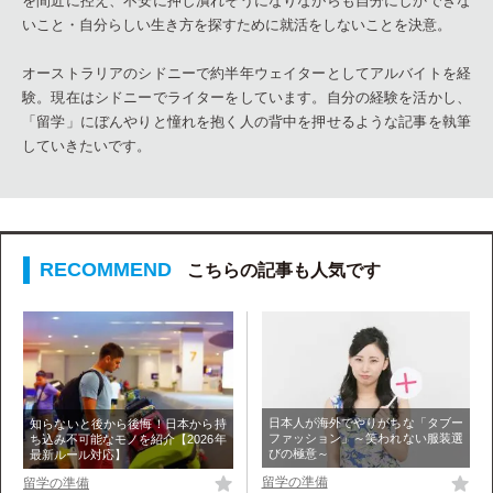
を間近に控え、不安に押し潰れそうになりながらも自分にしかできな
いこと・自分らしい生き方を探すために就活をしないことを決意。
オーストラリアのシドニーで約半年ウェイターとしてアルバイトを経
験。現在はシドニーでライターをしています。自分の経験を活かし、
「留学」にぼんやりと憧れを抱く人の背中を押せるような記事を執筆
していきたいです。
こちらの記事も人気です
日本人が海外でやりがちな「タブー
知らないと後から後悔！日本から持
ファッション」～笑われない服装選
ち込み不可能なモノを紹介【2026年
びの極意～
最新ルール対応】
留学の準備
留学の準備