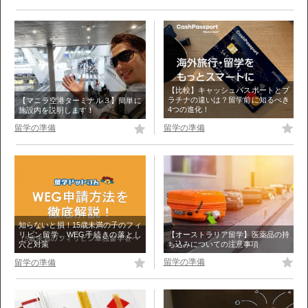
【比較】キャッシュパスポートとプ
ラチナの違いは？留学前に知るべき
【マニラ空港ターミナル３】簡単に
4つの進化！
施設内を説明します！
留学の準備
留学の準備
知らないと損！15歳未満の子のフィ
【オーストラリア留学】医薬品の持
リピン留学、WEG手続きの落とし
ち込みについての注意事項
穴と対策
留学の準備
留学の準備