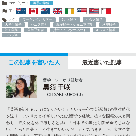
カテゴリー：
留学の準備
国：
タグ：
ワーキングホリデー
2カ国留学
社会人留学
大学生留学
シニア留学
親子留学・ジュニア留学
格安留学
節約留学
留学豆知識
携帯・インターネット
オススメ情報
トラブル
この記事を書いた人
最近書いた記事
留学・ワーホリ経験者
黒須 千咲
（CHISAKI KUROSU）
「英語を話せるようになりたい！」という一心で英語漬けの学生時代
を送り、アメリカとイギリスで短期留学を経験。様々な国籍の人と関
わり、異文化を体で感じると共に「日本での当たり前が全てじゃな
い。もっと自分らしく生きていいんだ！」と気づきました。大学卒業