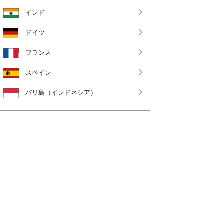
インド
ドイツ
フランス
スペイン
バリ島（インドネシア）