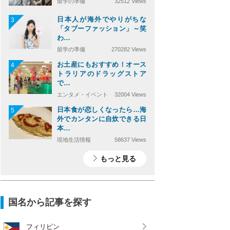
留学の準備
32512 Views
日本人が海外でやりがちな
3
「タブーファッション」～笑
わ…
留学の準備
270282 Views
お土産にもおすすめ！オース
4
トラリアのドラッグストア
で…
エンタメ・イベント
32004 Views
日本食が恋しくなったら…海
5
外でカンタンに自炊できる日
本…
現地生活情報
58637 Views
もっと見る
国名から記事を探す
フィリピン