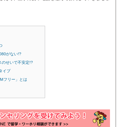
つ
80がない!?
スのせいで不安定!?
タイプ
IMフリー」とは