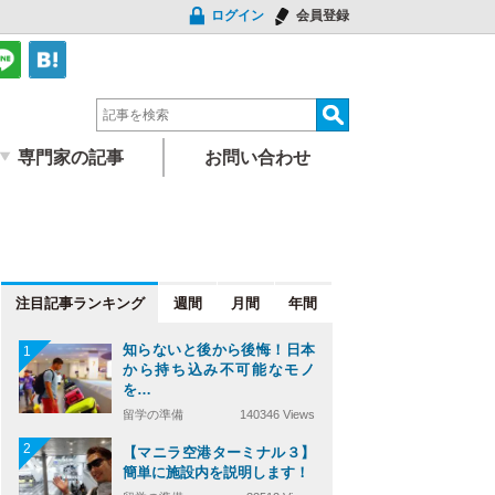
ログイン
会員登録
専門家の記事
お問い合わせ
注目記事
週間
月間
年間
知らないと後から後悔！日本
1
から持ち込み不可能なモノ
を…
留学の準備
140346 Views
2
【マニラ空港ターミナル３】
簡単に施設内を説明します！