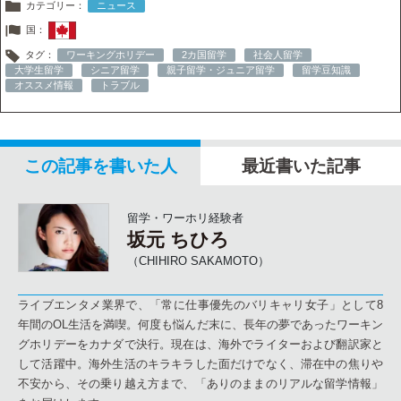
カテゴリー：
ニュース
国：
タグ：
ワーキングホリデー
2カ国留学
社会人留学
大学生留学
シニア留学
親子留学・ジュニア留学
留学豆知識
オススメ情報
トラブル
この記事を書いた人
最近書いた記事
留学・ワーホリ経験者
坂元 ちひろ
（CHIHIRO SAKAMOTO）
ライブエンタメ業界で、「常に仕事優先のバリキャリ女子」として8
年間のOL生活を満喫。何度も悩んだ末に、長年の夢であったワーキン
グホリデーをカナダで決行。現在は、海外でライターおよび翻訳家と
して活躍中。海外生活のキラキラした面だけでなく、滞在中の焦りや
不安から、その乗り越え方まで、「ありのままのリアルな留学情報」