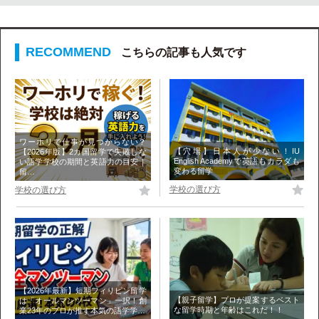
こちらの記事も人気です
ワーホリで仕事が見つからない？
【穴場】日本人が少ない！IU
【2026年版】2カ国留学で失敗しな
English Academyで英語もカラダも
い語学学校の期間と英語力の目安｜
変わる留学
留…
学校の選び方
学校の選び方
【2026年最新】短期フィリピン留学
【親子留学】プロが提案するベスト
は「オールマンツーマン」一択！創
な留学時期と年齢はこれだ！！
業23年のプロが推す本気の語学学…