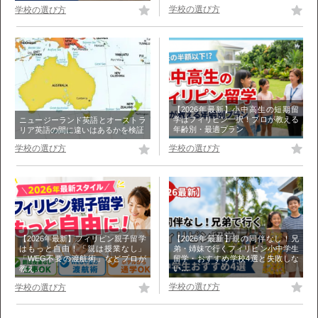
学校の選び方
学校の選び方
【2026年最新】小中高生の短期留
学はフィリピン一択！プロが教える
ニュージーランド英語とオーストラ
年齢別・最適プラン
リア英語の間に違いはあるかを検証
学校の選び方
学校の選び方
【2026年最新】親の同伴なし！兄
【2026年最新】フィリピン親子留学
弟・姉妹で行くフィリピン小中学生
はもっと自由！「親は授業なし」
留学・おすすめ学校4選と失敗しな
「WEG不要の渡航術」などプロが
い…
教え…
学校の選び方
学校の選び方