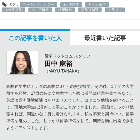
タグ：
ワーキングホリデー
2カ国留学
社会人留学
大学生留学
シニア留学
格安留学
留学豆知識
トラブル
この記事を書いた人
最近書いた記事
留学ドットコム スタッフ
田中 麻裕
（MAYU TANAKA）
高校在学中にカナダの高校に3カ月の交換留学。その後、1年間の大学
留学を経験。17歳の時に交換留学した際は英語は得意科目でもなく、
英語検定も受験経験はありませんでした。コツコツ勉強を続けること
で、現地大学生に混ざって学ぶことができました。英語はしっかり勉
強すれば、間違いなく身に着けられます。私も不安と期待の中、留学
準備を進めました。しっかり留学準備をして、期待を胸に出発できる
ようにアシストします。