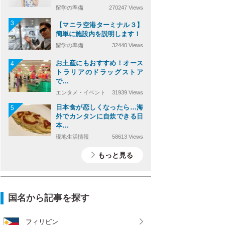
留学の準備
270247 Views
3
【マニラ空港ターミナル３】
簡単に施設内を説明します！
留学の準備
32440 Views
お土産にもおすすめ！オース
4
トラリアのドラッグストア
で…
エンタメ・イベント
31939 Views
日本食が恋しくなったら…海
5
外でカンタンに自炊できる日
本…
現地生活情報
58613 Views
もっと見る
国名から記事を探す
フィリピン