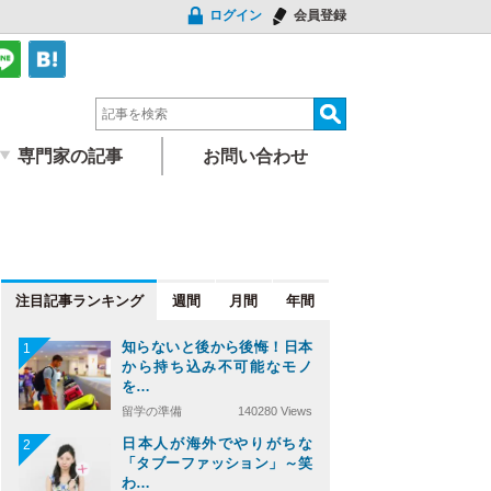
ログイン
会員登録
専門家の記事
お問い合わせ
注目記事
週間
月間
年間
知らないと後から後悔！日本
1
から持ち込み不可能なモノ
を…
留学の準備
140280 Views
日本人が海外でやりがちな
2
「タブーファッション」～笑
わ…