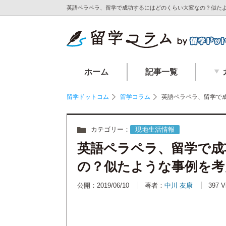
英語ペラペラ、留学で成功するにはどのくらい大変なの？似たよ
ホーム
記事一覧
留学ドットコム
留学コラム
英語ペラペラ、留学で
カテゴリー：
現地生活情報
英語ペラペラ、留学で成
の？似たような事例を考
公開：2019/06/10
著者：
中川 友康
397 V