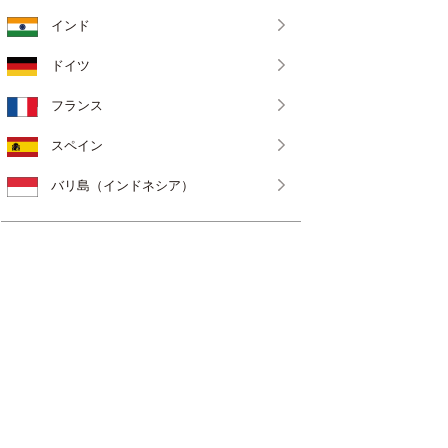
インド
ドイツ
フランス
スペイン
バリ島（インドネシア）