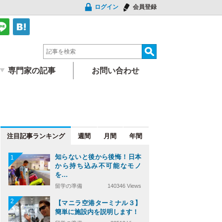
ログイン
会員登録
専門家の記事
お問い合わせ
注目記事
週間
月間
年間
知らないと後から後悔！日本
1
から持ち込み不可能なモノ
を…
留学の準備
140346 Views
2
【マニラ空港ターミナル３】
簡単に施設内を説明します！