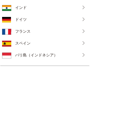
インド
ドイツ
フランス
スペイン
バリ島（インドネシア）