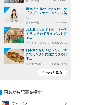
留学の準備
32512 Views
日本人が海外でやりがちな
3
「タブーファッション」～笑
わ…
留学の準備
270282 Views
お土産にもおすすめ！オース
4
トラリアのドラッグストア
で…
エンタメ・イベント
32004 Views
日本食が恋しくなったら…海
5
外でカンタンに自炊できる日
本…
現地生活情報
58637 Views
もっと見る
国名から記事を探す
フィリピン