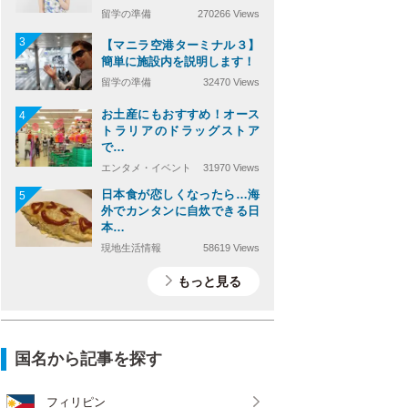
留学の準備
270266 Views
3
【マニラ空港ターミナル３】
簡単に施設内を説明します！
留学の準備
32470 Views
お土産にもおすすめ！オース
4
トラリアのドラッグストア
で…
エンタメ・イベント
31970 Views
日本食が恋しくなったら…海
5
外でカンタンに自炊できる日
本…
現地生活情報
58619 Views
もっと見る
国名から記事を探す
フィリピン