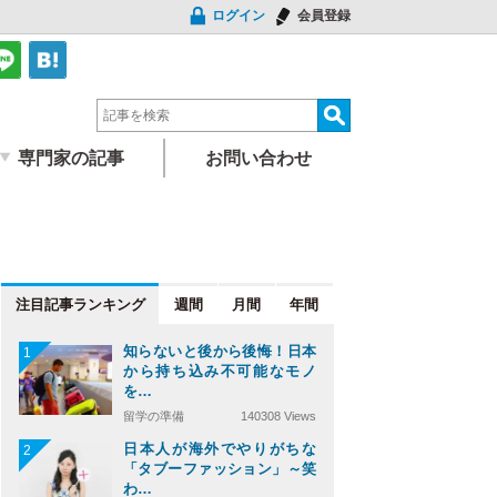
ログイン
会員登録
専門家の記事
お問い合わせ
注目記事
週間
月間
年間
知らないと後から後悔！日本
1
から持ち込み不可能なモノ
を…
留学の準備
140308 Views
日本人が海外でやりがちな
2
「タブーファッション」～笑
わ…