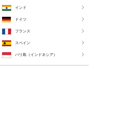
インド
ドイツ
フランス
スペイン
バリ島（インドネシア）