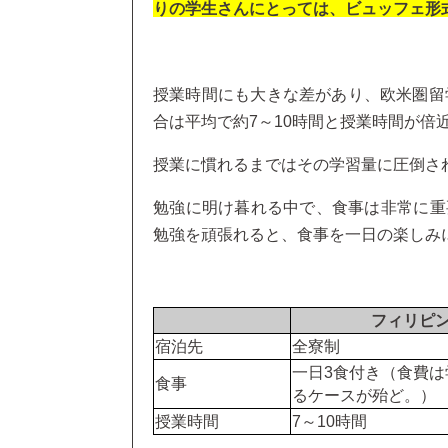
りの学生さんにとっては、ビュッフェ形
授業時間にも大きな差があり、欧米圏留
合は平均で約7～10時間と授業時間が倍
授業に慣れるまではその学習量に圧倒さ
勉強に明け暮れる中で、食事は非常に重
勉強を頑張れると、食事を一日の楽しみ
フィリピ
宿泊先
全寮制
一日3食付き（食費は
食事
るケースが殆ど。）
授業時間
7～10時間