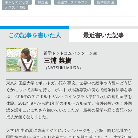
キャリアアップ
帰国後
英語プラスアルファ
留学豆知識
オススメ情報
この記事を書いた人
最近書いた記事
留学ドットコム インターン生
三浦 菜摘
（NATSUKI MIURA）
東京外国語大学でポルトガル語を専攻。世界中の紛争や内乱をどう防
ぐかについて興味を持ち、ポルトガル語専攻の傍らで紛争解決学を学
ぶ。2016年の冬にポルトガル・コインブラ大学に1カ月の短期留学を
体験。2017年9月から約1年間のポルトガル留学。海外経験が無く外国
語を話すことに怖さを抱いていましたが、最初の留学を経て言語への
抵抗が無くなりました。
大学1年生の夏に東南アジアにバックパックをした際、同じ地域でも
国民性の違いがはっきり存在することを肌で感じました。大学2年生