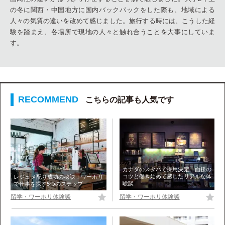
の冬に関西・中国地方に国内バックパックをした際も、地域による
人々の気質の違いを改めて感じました。旅行する時には、こうした経
験を踏まえ、各場所で現地の人々と触れ合うことを大事にしていま
す。
こちらの記事も人気です
カナダのスタバで採用決定！面接の
コツと働き始めて感じたリアルな体
レジュメ配り成功の秘訣！ワーホリ
験談
で仕事を探す5つのステップ
留学・ワーホリ体験談
留学・ワーホリ体験談