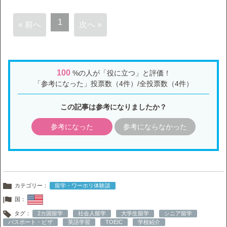
1
« 前へ
次へ »
100
%の人が「役に立つ」と評価！
「参考になった」投票数（4件）/全投票数（4件）
この記事は参考になりましたか？
参考になった
参考にならなかった
カテゴリー：
留学・ワーホリ体験談
国：
タグ：
2カ国留学
社会人留学
大学生留学
シニア留学
パスポート・ビザ
英語学習
TOEIC
学校紹介