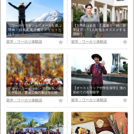
【大学生は必見！】友達と一緒に留
「ワーホリでモントリオールを選ぶ
学はアリ? 1人留学をオススメする
理由！日系企業で働くメリットと
理由！
は？
留学・ワーホリ体験談
留学・ワーホリ体験談
【オーストラリア中学生留学】僕の
ブルーベリーピッキングでセカンド
初めての長期留学
ビザ取得！農場労働の裏話を公開
留学・ワーホリ体験談
留学・ワーホリ体験談