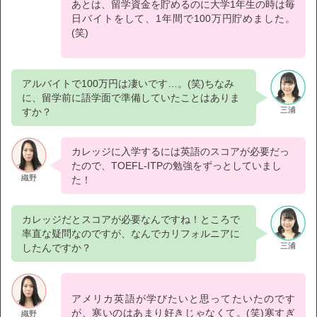
あとは、留学資金を貯めるのに大学1年生の時は毎
日バイトをして、1年間で100万円貯めました。
(笑)
アルバイトで100万円は凄いです…。(笑)ちなみ
に、留学前に語学面で準備していたことはありま
三浦
すか？
カレッジに入学するには英語のスコアが必要だっ
たので、TOEFL-ITPの勉強をずっとしていまし
織野
た！
カレッジだとスコアが必要なんですね！ところで
率直な疑問なのですが、なんでカリフォルニアに
三浦
したんですか？
アメリカ英語が学びたいと思ってたいたのです
が、寒いのはあまり好きじゃなくて。(笑)寒すぎ
織野