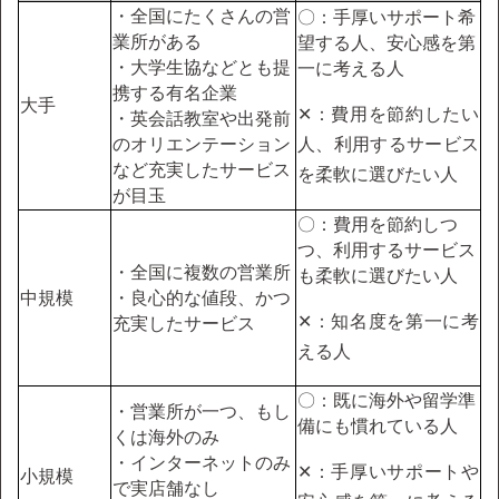
・全国にたくさんの営
〇：手厚いサポート希
業所がある
望する人、安心感を第
・大学生協などとも提
一に考える人
携する有名企業
大手
✕：費用を節約したい
・英会話教室や出発前
のオリエンテーション
人、利用するサービス
など充実したサービス
を柔軟に選びたい人
が目玉
〇：費用を節約しつ
つ、利用するサービス
・全国に複数の営業所
も柔軟に選びたい人
中規模
・良心的な値段、かつ
✕：知名度を第一に考
充実したサービス
える人
〇：既に海外や留学準
・営業所が一つ、もし
備にも慣れている人
くは海外のみ
・インターネットのみ
✕：手厚いサポートや
小規模
で実店舗なし