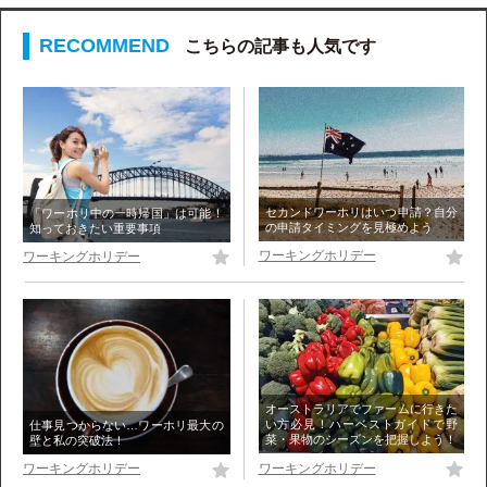
こちらの記事も人気です
セカンドワーホリはいつ申請？自分
「ワーホリ中の一時帰国」は可能！
の申請タイミングを見極めよう
知っておきたい重要事項
ワーキングホリデー
ワーキングホリデー
オーストラリアでファームに行きた
い方必見！ハーベストガイドで野
仕事見つからない…ワーホリ最大の
菜・果物のシーズンを把握しよう！
壁と私の突破法！
ワーキングホリデー
ワーキングホリデー