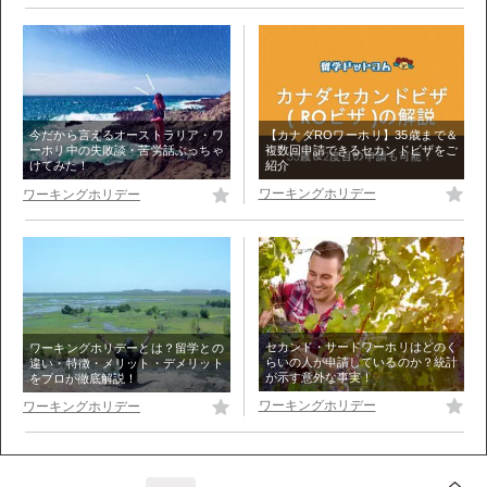
【カナダROワーホリ】35歳まで＆
今だから言えるオーストラリア・ワ
複数回申請できるセカンドビザをご
ーホリ中の失敗談・苦労話ぶっちゃ
紹介
けてみた！
ワーキングホリデー
ワーキングホリデー
セカンド・サードワーホリはどのく
ワーキングホリデーとは？留学との
らいの人が申請しているのか？統計
違い・特徴・メリット・デメリット
が示す意外な事実！
をプロが徹底解説！
ワーキングホリデー
ワーキングホリデー