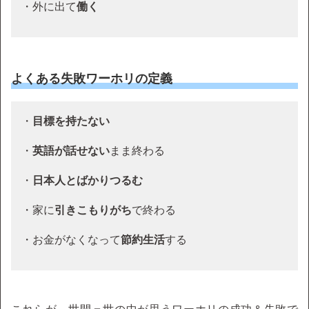
・外に出て
働く
よくある失敗ワーホリの定義
・
目標を持たない
・
英語が話せない
まま終わる
・
日本人とばかりつるむ
・家に
引きこもりがち
で終わる
・お金がなくなって
節約生活
する