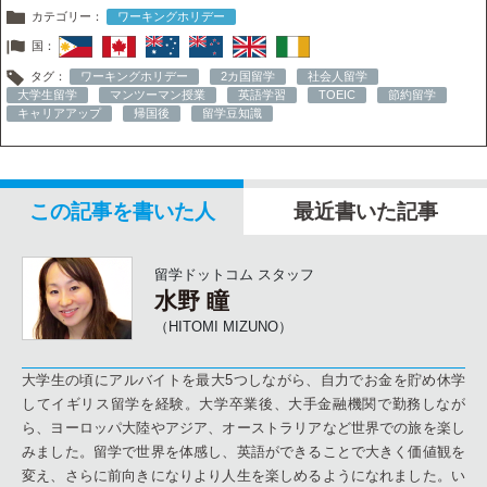
カテゴリー：
ワーキングホリデー
国：
タグ：
ワーキングホリデー
2カ国留学
社会人留学
大学生留学
マンツーマン授業
英語学習
TOEIC
節約留学
キャリアアップ
帰国後
留学豆知識
この記事を書いた人
最近書いた記事
留学ドットコム スタッフ
水野 瞳
（HITOMI MIZUNO）
大学生の頃にアルバイトを最大5つしながら、自力でお金を貯め休学
してイギリス留学を経験。大学卒業後、大手金融機関で勤務しなが
ら、ヨーロッパ大陸やアジア、オーストラリアなど世界での旅を楽し
みました。留学で世界を体感し、英語ができることで大きく価値観を
変え、さらに前向きになりより人生を楽しめるようになれました。い