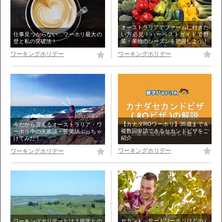
オーストラリアでファームに行きた
い方必見！ハーベストガイドで野
仕事見つからない…ワーホリ最大の
菜・果物のシーズンを把握しよう！
壁と私の突破法！
ワーキングホリデー
ワーキングホリデー
【カナダROワーホリ】35歳まで＆
今だから言えるオーストラリア・ワ
複数回申請できるセカンドビザをご
ーホリ中の失敗談・苦労話ぶっちゃ
紹介
けてみた！
ワーキングホリデー
ワーキングホリデー
セカンド・サードワーホリはどのく
ワーキングホリデーとは？留学との