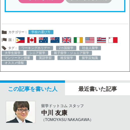
カテゴリー：
学校の選び方
国：
タグ：
ワーキングホリデー
2カ国留学
社会人留学
大学生留学
シニア留学
親子留学・ジュニア留学
マンツーマン授業
英語学習
格安留学
留学豆知識
オススメ情報
この記事を書いた人
最近書いた記事
留学ドットコム スタッフ
中川 友康
（TOMOYASU NAKAGAWA）