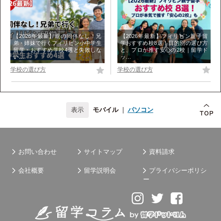
【2026年最新】フィリピン親子留
【2026年最新】親の同伴なし！兄
学おすすめ校8選！目的別の選び方
弟・姉妹で行くフィリピン小中学生
と、プロが推す安心の2校｜留学ド
留学・おすすめ学校4選と失敗しな
ッ…
い…
学校の選び方
学校の選び方
モバイル
|
パソコン
お問い合わせ
サイトマップ
資料請求
会社概要
留学説明会
プライバシーポリシ
ー