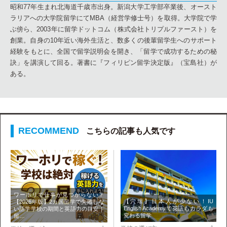
昭和77年生まれ北海道千歳市出身。新潟大学工学部卒業後、オースト
ラリアへの大学院留学にてMBA（経営学修士号）を取得。大学院で学
ぶ傍ら、2003年に留学ドットコム（株式会社トリプルファースト）を
創業。自身の10年近い海外生活と、数多くの後輩留学生へのサポート
経験をもとに、全国で留学説明会を開き、「留学で成功するための秘
訣」を講演して回る。著書に『フィリピン留学決定版』（宝島社）が
ある。
こちらの記事も人気です
ワーホリで仕事が見つからない？
【穴場】日本人が少ない！IU
【2026年版】2カ国留学で失敗しな
English Academyで英語もカラダも
い語学学校の期間と英語力の目安｜
変わる留学
留…