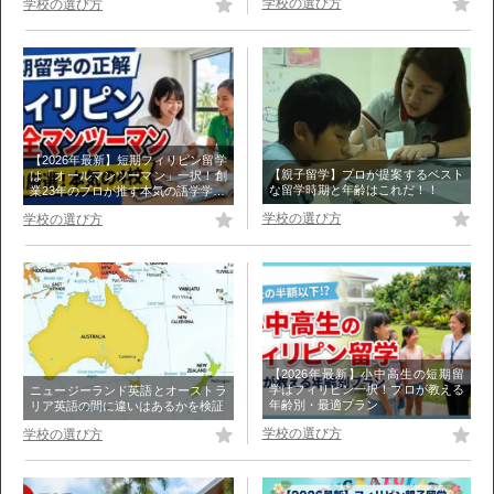
学校の選び方
学校の選び方
【2026年最新】短期フィリピン留学
【親子留学】プロが提案するベスト
は「オールマンツーマン」一択！創
な留学時期と年齢はこれだ！！
業23年のプロが推す本気の語学学…
学校の選び方
学校の選び方
【2026年最新】小中高生の短期留
学はフィリピン一択！プロが教える
ニュージーランド英語とオーストラ
年齢別・最適プラン
リア英語の間に違いはあるかを検証
学校の選び方
学校の選び方