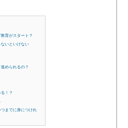
グ教育がスタート？
らないといけない
て進められるの？
いる！？
へ
いつまでに身につけれ