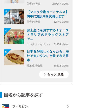
留学の準備
270247 Views
3
【マニラ空港ターミナル３】
簡単に施設内を説明します！
留学の準備
32440 Views
お土産にもおすすめ！オース
4
トラリアのドラッグストア
で…
エンタメ・イベント
31939 Views
日本食が恋しくなったら…海
5
外でカンタンに自炊できる日
本…
現地生活情報
58613 Views
もっと見る
国名から記事を探す
フィリピン