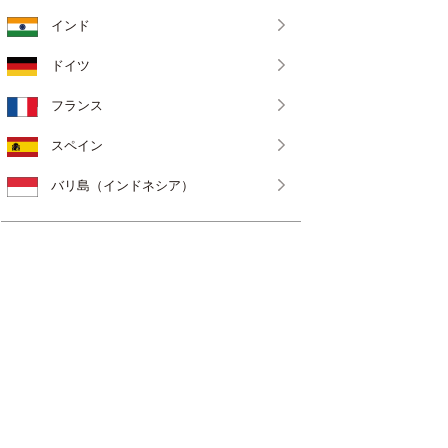
インド
ドイツ
フランス
スペイン
バリ島（インドネシア）