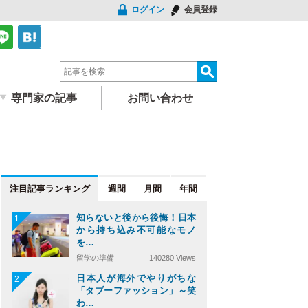
ログイン
会員登録
専門家の記事
お問い合わせ
注目記事
週間
月間
年間
知らないと後から後悔！日本
1
から持ち込み不可能なモノ
を…
留学の準備
140280 Views
日本人が海外でやりがちな
2
「タブーファッション」～笑
わ…