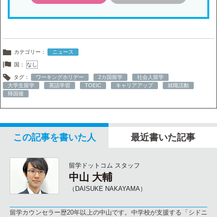
カテゴリー：
ニュース
国：
なし
タグ：
ワーキングホリデー
2カ国留学
社会人留学
大学生留学
英語学習
TOEIC
キャリアアップ
就職活動
帰国後
この記事を書いた人
最近書いた記事
留学ドットコム スタッフ
中山 大輔
（DAISUKE NAKAYAMA）
留学カウンセラー歴20年以上の中山です。中学校が支援する「シドニ